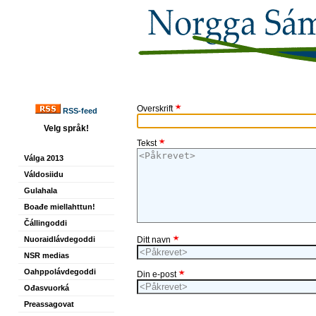
Overskrift
RSS-feed
Velg språk!
Tekst
Válga 2013
Váldosiidu
Gulahala
Boađe miellahttun!
Čállingoddi
Nuoraidlávdegoddi
Ditt navn
NSR medias
Oahppolávdegoddi
Din e-post
Ođasvuorká
Preassagovat