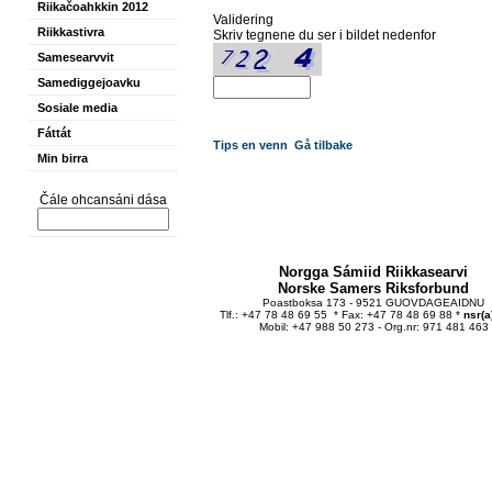
Riikačoahkkin 2012
Validering
Riikkastivra
Skriv tegnene du ser i bildet nedenfor
Samesearvvit
Samediggejoavku
Sosiale media
Fáttát
Tips en venn
Gå tilbake
Min birra
Čále ohcansáni dása
Norgga Sámiid Riikkasearvi
Norske Samers Riksforbund
Poastboksa 173 - 9521 GUOVDAGEAIDNU
Tlf.: +47 78 48 69 55 * Fax: +47 78 48 69 88 *
nsr(a
Mobil: +47 988 50 273 - Org.nr: 971 481 463