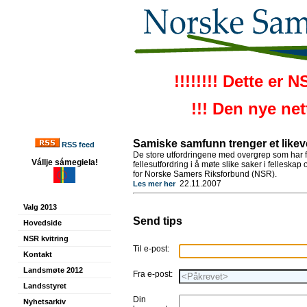
!!!!!!!! Dette er 
!!! Den nye ne
Samiske samfunn trenger et likev
RSS feed
De store utfordringene med overgrep som har f
Vállje sámegiela!
fellesutfordring i å møte slike saker i felleskap
for Norske Samers Riksforbund (NSR).
22.11.2007
Les mer her
Valg 2013
Send tips
Hovedside
NSR kvitring
Til e-post:
Kontakt
Landsmøte 2012
Fra e-post:
Landsstyret
Din
Nyhetsarkiv