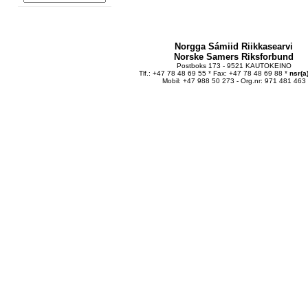
Norgga Sámiid Riikkasearvi
Norske Samers Riksforbund
Postboks 173 - 9521 KAUTOKEINO
Tlf.: +47 78 48 69 55 * Fax: +47 78 48 69 88 *
nsr(a
Mobil: +47 988 50 273 - Org.nr: 971 481 463