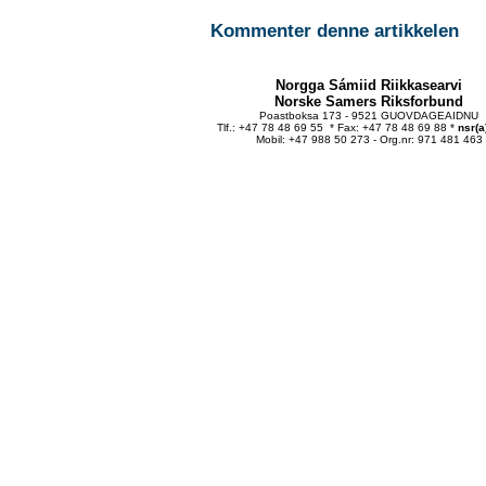
Kommenter denne artikkelen
Norgga Sámiid Riikkasearvi
Norske Samers Riksforbund
Poastboksa 173 - 9521 GUOVDAGEAIDNU
Tlf.: +47 78 48 69 55 * Fax: +47 78 48 69 88 *
nsr(a
Mobil: +47 988 50 273 - Org.nr: 971 481 463