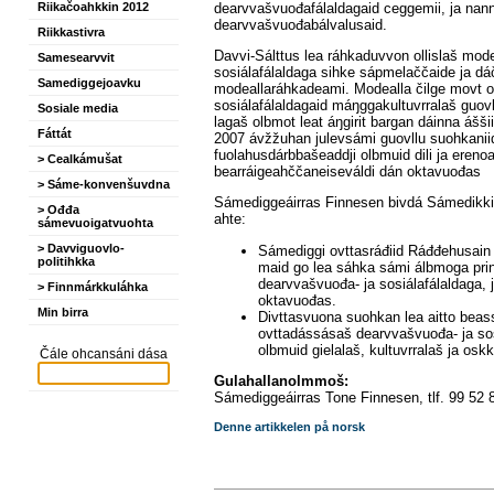
dearvvašvuođafálaldagaid ceggemii, ja nan
Riikačoahkkin 2012
dearvvašvuođabálvalusaid.
Riikkastivra
Davvi-Sálttus lea ráhkaduvvon ollislaš mode
Samesearvvit
sosiálafálaldaga sihke sápmelaččaide ja dá
Samediggejoavku
modeallaráhkadeami. Modealla čilge movt ođ
sosiálafálaldagaid máŋggakultuvrralaš guov
Sosiale media
lagaš olbmot leat áŋgirit bargan dáinna áš
Fáttát
2007 ávžžuhan julevsámi guovllu suohkaniid 
fuolahusdárbbašeaddji olbmuid dili ja ereno
> Cealkámušat
bearráigeahččaneiseváldi dán oktavuođas
> Sáme-konvenšuvdna
Sámediggeáirras Finnesen bivdá Sámedikki
> Ođđa
ahte:
sámevuoigatvuohta
> Davviguovlo-
Sámediggi ovttasráđiid Ráđđehusain ár
politihkka
maid go lea sáhka sámi álbmoga pri
dearvvašvuođa- ja sosiálafálaldaga,
> Finnmárkkuláhka
oktavuođas.
Min birra
Divttasvuona suohkan lea aitto beass
ovttadássásaš dearvvašvuođa- ja sos
olbmuid gielalaš, kultuvrralaš ja oskk
Čále ohcansáni dása
Gulahallanolmmoš:
Sámediggeáirras Tone Finnesen, tlf. 99 52 
Denne artikkelen på norsk