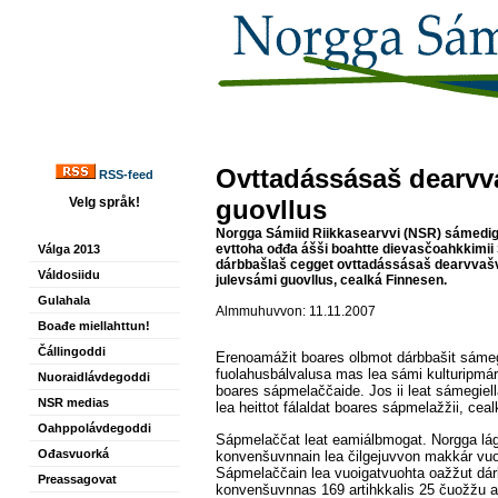
Ovttadássásaš dearvv
RSS-feed
Velg språk!
guovllus
Norgga Sámiid Riikkasearvvi (NSR) sámedig
evttoha ođđa ášši boahtte dievasčoahkkimii 
Válga 2013
dárbbašlaš cegget ovttadássásaš dearvvašvu
Váldosiidu
julevsámi guovllus, cealká Finnesen.
Gulahala
Almmuhuvvon: 11.11.2007
Boađe miellahttun!
Čállingoddi
Erenoamážit boares olbmot dárbbašit sámeg
fuolahusbálvalusa mas lea sámi kulturipmár
Nuoraidlávdegoddi
boares sápmelaččaide. Jos ii leat sámegiell
NSR medias
lea heittot fálaldat boares sápmelažžii, cea
Oahppolávdegoddi
Sápmelaččat leat eamiálbmogat. Norgga lág
Ođasvuorká
konvenšuvnnain lea čilgejuvvon makkár vuo
Sápmelaččain lea vuoigatvuohta oažžut dárb
Preassagovat
konvenšuvnnas 169 artihkkalis 25 čuožžu a