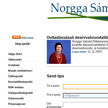
Ovttadássásaš dearvvašvuođafála
RSS-feed
Norgga Sámiid Riikkasearv
Velg språk!
boahtte dievasčoahkkimii S
dearvvašvuođa- ja fuolahus
11.11.2007
Loga eanet
Válga 2013
Váldosiidu
Gulahala
Boađe miellahttun!
Send tips
Čállingoddi
Nuoraidlávdegoddi
Til e-post:
NSR medias
Oahppolávdegoddi
Fra e-post:
Ođasvuorká
Din
Preassagovat
kommentar: