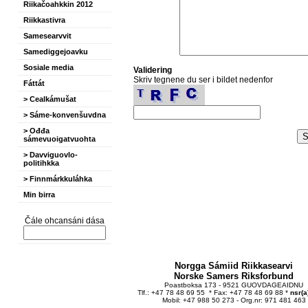
Riikačoahkkin 2012
Riikkastivra
Samesearvvit
Samediggejoavku
Sosiale media
Validering
Skriv tegnene du ser i bildet nedenfor
Fáttát
> Cealkámušat
> Sáme-konvenšuvdna
> Ođđa
sámevuoigatvuohta
> Davviguovlo-
politihkka
> Finnmárkkuláhka
Min birra
Čále ohcansáni dása
Norgga Sámiid Riikkasearvi
Norske Samers Riksforbund
Poastboksa 173 - 9521 GUOVDAGEAIDNU
Tlf.: +47 78 48 69 55 * Fax: +47 78 48 69 88 *
nsr(a
Mobil: +47 988 50 273 - Org.nr: 971 481 463