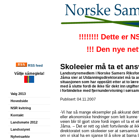
!!!!!!!! Dette er 
!!! Den nye ne
Skoleeier må ta et ans
RSS feed
Landsstyremedlem i Norske Samers Riksforb
Vállje sámegiela!
Jåma sier at Utdanningsdirektoratet må ta a
situasjonen som har oppstått etter at to lære
med å slutte fordi de ikke får dekt inn utgifte
i forbindelse med fjernundervisning i sørsam
Valg 2013
Publisert: 04.11.2007
Hovedside
NSR kvitring
-Vi har så mange eksempler på akkurat dett
Kontakt
eller økonomiske hindringer som lett kunne
veien blir til gjort store fordi ingen vil ta et 
Landsmøte 2012
Jåma. – Det er rett og slett fortvilende at i
Landsstyret
direktoratet som skoleeier ser at sørsamisk
om vi skal ha en sjanse til å sikre at barna
Nyhetsarkiv