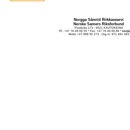
Norgga Sámiid Riikkasearvi
Norske Samers Riksforbund
Postboks 173 - 9521 KAUTOKEINO
Tlf.: +47 78 48 69 55 * Fax: +47 78 48 69 88 *
nsr(a
Mobil: +47 988 50 273 - Org.nr: 971 481 463