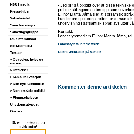
NSR i media
- Jeg blir så oppgitt over at disse teknisk
problemstillingene settes opp som uoverkom
Pressebilder
Ellinor Marita Jåma sier at sørsamisk språk 
handler om opplæringsretten for sørsamiske b
Sekretariatet
undervisning i sørsamisk språk avslutter J
Sameforeninger
Kontakt:
Sametingsgruppa
Landsstyremedlem Ellinor Marita Jåma, tel
Studieforbundet
Landsstyrets internettside
Sosiale media
Denne artikkelen på samisk
Temaer
> Oppvekst, helse og
omsorg
> Uttalelser
> Same-konvensjon
> Den nye sameretten
Kommenter denne artikkelen
> Nordområde-politikk
> Finnmarksloven
Ungdomsutvalget
Om oss
Skriv inn søkeord og
trykk enter!