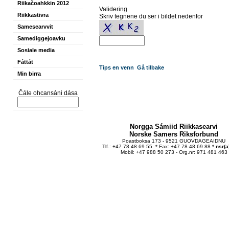
Riikačoahkkin 2012
Validering
Riikkastivra
Skriv tegnene du ser i bildet nedenfor
Samesearvvit
Samediggejoavku
Sosiale media
Fáttát
Tips en venn
Gå tilbake
Min birra
Čále ohcansáni dása
Norgga Sámiid Riikkasearvi
Norske Samers Riksforbund
Poastboksa 173 - 9521 GUOVDAGEAIDNU
Tlf.: +47 78 48 69 55 * Fax: +47 78 48 69 88 *
nsr(a
Mobil: +47 988 50 273 - Org.nr: 971 481 463