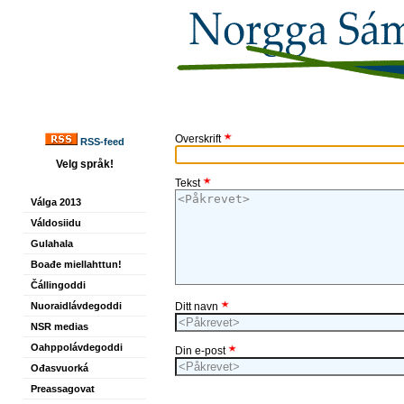
Overskrift
RSS-feed
Velg språk!
Tekst
Válga 2013
Váldosiidu
Gulahala
Boađe miellahttun!
Čállingoddi
Nuoraidlávdegoddi
Ditt navn
NSR medias
Oahppolávdegoddi
Din e-post
Ođasvuorká
Preassagovat