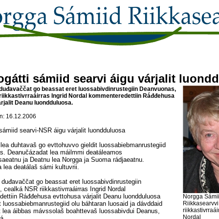
gátti sámiid searvi áigu várjalit luond
ui duđavaččat go beassat eret luossabivdinrustegiin Deanvuonas,
iikkastivrraáirras Ingrid Nordal kommenteredettiin Ráđđehusa
rjalit Deanu luondduluosa.
: 16.12.2006
 sámiid searvi-NSR áigu várjalit luondduluosa
lea duhtavaš go evttohuvvo gieldit luossabiebmanrustegiid
s. Deanučázadat lea máilmmi deaŧáleamos
saeatnu ja Deatnu lea Norgga ja Suoma rádjaeatnu.
lea deaŧálaš sámi kultuvrii.
ui duđavaččat go beassat eret luossabivdinrustegiin
cealká NSR riikkastivrraáirras Ingrid Nordal
ettiin Ráđđehusa evttohusa várjalit Deanu luondduluosa
Norgga Sámi
t luossabiebmanrustegiid olu báhtaran luosaid ja dávddaid
Riikkasearvv
riikkastivrraái
át lea áibbas mávssolaš boahttevaš luossabivdui Deanus,
Nordal
á.