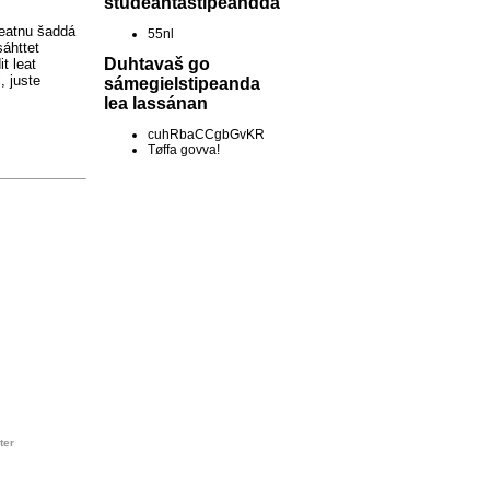
studeantastipeandda
Deatnu šaddá
55nl
sáhttet
Duhtavaš go
t leat
, juste
sámegielstipeanda
lea lassánan
cuhRbaCCgbGvKR
Tøffa govva!
ter