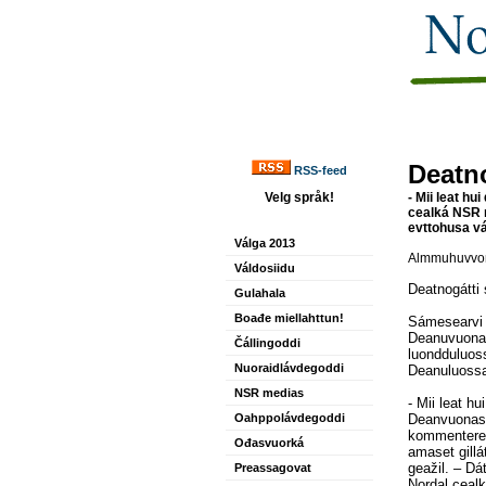
Deatno
RSS-feed
Velg språk!
- Mii leat h
cealká NSR r
evttohusa vá
Válga 2013
Almmuhuvvon
Váldosiidu
Deatnog
átti
Gulahala
Boađe miellahttun!
Sámesearvi 
Deanuvuona
Čállingoddi
luondduluos
Nuoraidlávdegoddi
Deanuluossa 
NSR medias
- Mii leat h
Oahppolávdegoddi
Deanvuonas, 
kommentered
Ođasvuorká
amaset gillá
geažil. – D
Preassagovat
Nordal cealk