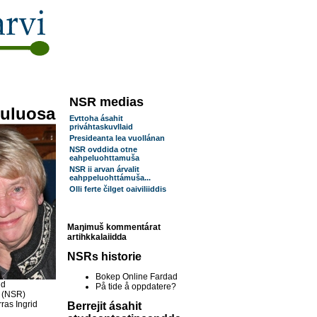
NSR medias
duluosa
Evttoha ásahit
priváhtaskuvllaid
Presideanta lea vuollánan
NSR ovddida otne
eahpeluohttamuša
NSR ii arvan árvalit
eahppeluohttámuša...
Olli ferte čilget oaiviliiddis
Maŋimuš kommentárat
artihkkalaiidda
NSRs historie
Bokep Online Fardad
id
På tide å oppdatere?
i (NSR)
rras Ingrid
Berrejit ásahit