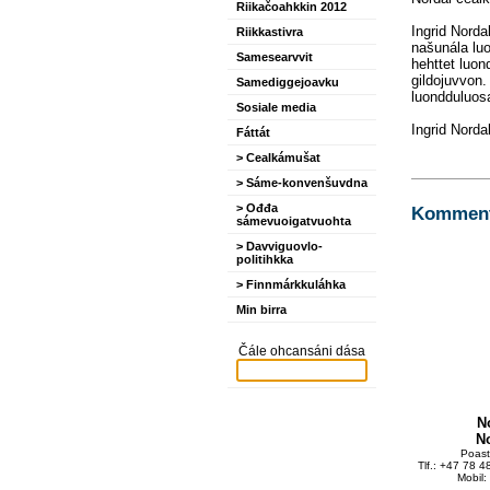
Riikačoahkkin 2012
Ingrid Norda
Riikkastivra
našunála luo
Samesearvvit
hehttet luo
gildojuvvon.
Samediggejoavku
luondduluosa
Sosiale media
Ingrid Norda
Fáttát
> Cealkámušat
> Sáme-konvenšuvdna
> Ođđa
Kommente
sámevuoigatvuohta
> Davviguovlo-
politihkka
> Finnmárkkuláhka
Min birra
Čále ohcansáni dása
N
N
Poas
Tlf.: +47 78 
Mobil: