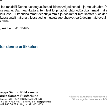
l lea maiddái Deanu luossaguolásteddjiidsearvvi jođiheaddji, ja muitala ahte 
ssaeatnu. Dat mearkkaša ahte ii leat lohpi bidjat johtui ođđa doaimmaid mat 
ndduluosa. Huksendoaimmat deanunjálmmis ja doaimmat mat sáhttet nuoskkidi
 Luossanálli našunála luossaednuin galgá vuoruhuvvot eará doaimmaid ovdalii
 dihte.
l, mátketlf. 41315165
r denne artikkelen
orgga Sámiid Riikkasearvi
orske Samers Riksforbund
Hápmen:
Samipress Medietjenes
tboksa 173 - 9521 GUOVDAGEAIDNU
Siidovuogádat:
Interkodex A/S
48 69 55 * Fax: +47 78 48 69 88 *
nsr(a)nsr.no
 +47 988 50 273 - Org.nr: 971 481 463