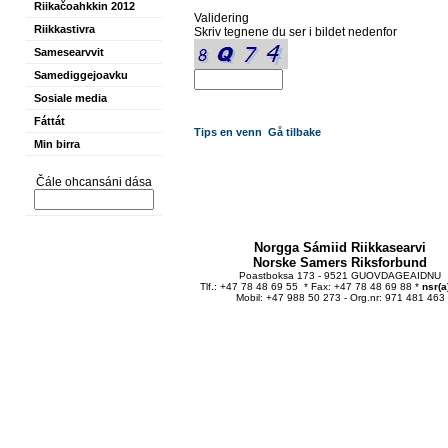
Riikačoahkkin 2012
Validering
Riikkastivra
Skriv tegnene du ser i bildet nedenfor
Samesearvvit
Samediggejoavku
Sosiale media
Fáttát
Tips en venn
Gå tilbake
Min birra
Čále ohcansáni dása
Norgga Sámiid Riikkasearvi
Norske Samers Riksforbund
Poastboksa 173 - 9521 GUOVDAGEAIDNU
Tlf.: +47 78 48 69 55 * Fax: +47 78 48 69 88 *
nsr(a
Mobil: +47 988 50 273 - Org.nr: 971 481 463