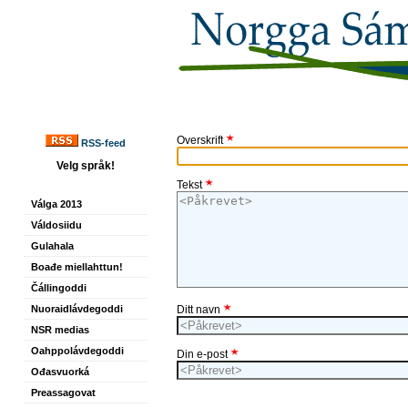
Overskrift
RSS-feed
Velg språk!
Tekst
Válga 2013
Váldosiidu
Gulahala
Boađe miellahttun!
Čállingoddi
Nuoraidlávdegoddi
Ditt navn
NSR medias
Oahppolávdegoddi
Din e-post
Ođasvuorká
Preassagovat