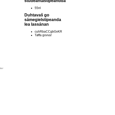
studeantastipeandda
55nl
Duhtavaš go
sámegielstipeanda
lea lassánan
cuhRbaCCgbGvKR
Tøffa govva!
ter