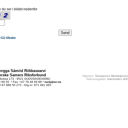
 du ser i bildet nedenfor
Gå tilbake
orgga Sámiid Riikkasearvi
orske Samers Riksforbund
Hápmen:
Samipress Medietjenes
tboksa 173 - 9521 GUOVDAGEAIDNU
Siidovuogádat:
Interkodex A/S
48 69 55 * Fax: +47 78 48 69 88 *
nsr(a)nsr.no
 +47 988 50 273 - Org.nr: 971 481 463