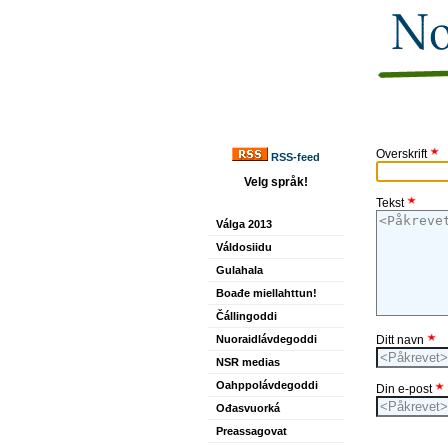
Overskrift
RSS-feed
Velg språk!
Tekst
Válga 2013
Váldosiidu
Gulahala
Boađe miellahttun!
Čállingoddi
Nuoraidlávdegoddi
Ditt navn
NSR medias
Oahppolávdegoddi
Din e-post
Ođasvuorká
Preassagovat