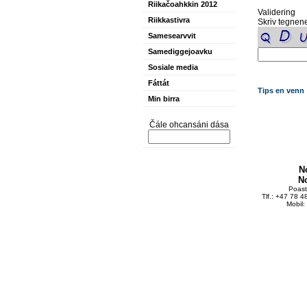
Riikačoahkkin 2012
Validering
Riikkastivra
Skriv tegnene
Samesearvvit
Samediggejoavku
Sosiale media
Fáttát
Tips en venn
Min birra
Čále ohcansáni dása
N
N
Poas
Tlf.: +47 78 
Mobil: