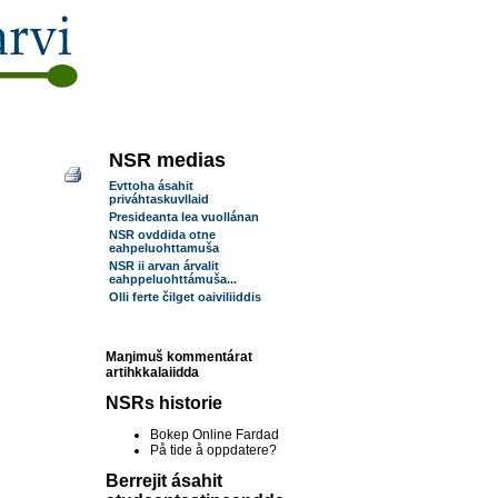
NSR medias
Evttoha ásahit
priváhtaskuvllaid
Presideanta lea vuollánan
NSR ovddida otne
eahpeluohttamuša
NSR ii arvan árvalit
eahppeluohttámuša...
Olli ferte čilget oaiviliiddis
Maŋimuš kommentárat
artihkkalaiidda
NSRs historie
Bokep Online Fardad
På tide å oppdatere?
Berrejit ásahit