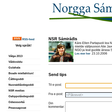
NSR Sámiráđis
RSS-feed
Káre-Ellen Partapuoli lea N
Velg språk!
mielde válljeuvvon Aile J
NGO ja leat guokte áirasa 
23.10.2006
Les mer her
Válga 2013
Váldosiidu
Gulahala
Boađe miellahttun!
Send tips
Čállingoddi
Til e-post:
Nuoraidlávdegoddi
NSR medias
Fra e-post:
Oahppolávdegoddi
Ođasvuorká
Din
kommentar:
Preassagovat