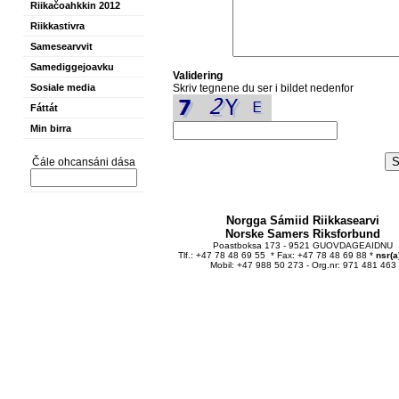
Riikačoahkkin 2012
Riikkastivra
Samesearvvit
Samediggejoavku
Validering
Sosiale media
Skriv tegnene du ser i bildet nedenfor
Fáttát
Min birra
Čále ohcansáni dása
Norgga Sámiid Riikkasearvi
Norske Samers Riksforbund
Poastboksa 173 - 9521 GUOVDAGEAIDNU
Tlf.: +47 78 48 69 55 * Fax: +47 78 48 69 88 *
nsr(a
Mobil: +47 988 50 273 - Org.nr: 971 481 463