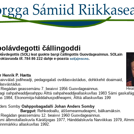
olávdegotti čállingoddi
ávdegottis (SOL) leat guokte bargi čállingottis Guovdageainnus. SOLain
t oktavuođa tlf. 784 86 222 dahje e-poasta
.
sol(a)nsr.no
r Henrik P. Hætta
ivválaš jođiheadji, pedagogalaš ovddasvástádus, dohkkehit doaimaid,
dasvástádus.
Heai
Riegádan geassemánu 7. beaivvi 1956 Guovdageainnus.
jagi oahpaheaddjeoahppu Álttá oahpaheaddjeallaskuvllas 1983 Sámi gaskaf
as 1984, Ekonomiija-hálddahusjođiheapmi, Álttá allaskuvllas 199
Oahppobagadalli Johan Anders Somby
Barggut:
Rehkedoallu, áššemeannudeapmi, bálkamáksin.
Riegádan geassemánu 12. beaivvi 1960 Guovdageainnus.
i álbmotallaskuvla Kárášjogas 1977, Hánddalskuvla Narviikkas 1979, Almm
innmárkku allaskuvllas 1992.