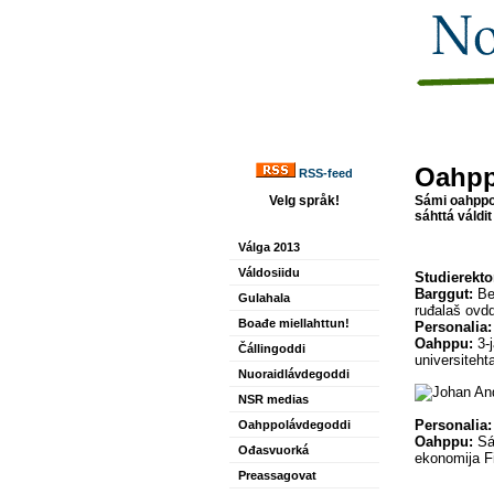
Oahpp
RSS-feed
Velg språk!
Sámi oahppol
sáhttá váldi
Válga 2013
Váldosiidu
Studierekto
Barggut:
Bea
Gulahala
ruđalaš ovd
Boađe miellahttun!
Personalia:
Oahppu:
3-
Čállingoddi
universiteht
Nuoraidlávdegoddi
NSR medias
Personalia:
Oahppolávdegoddi
Oahppu:
Sám
Ođasvuorká
ekonomija F
Preassagovat