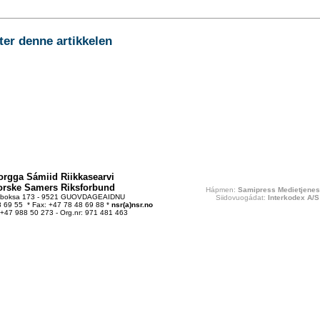
r denne artikkelen
orgga Sámiid Riikkasearvi
orske Samers Riksforbund
Hápmen:
Samipress Medietjenes
tboksa 173 - 9521 GUOVDAGEAIDNU
Siidovuogádat:
Interkodex A/S
48 69 55 * Fax: +47 78 48 69 88 *
nsr(a)nsr.no
 +47 988 50 273 - Org.nr: 971 481 463