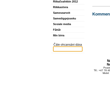
Riikačoahkkin 2012
Riikkastivra
Samesearvvit
Kommente
Samediggejoavku
Sosiale media
Fáttát
Min birra
Čále ohcansáni dása
N
N
Poas
Tlf.: +47 78 
Mobil: