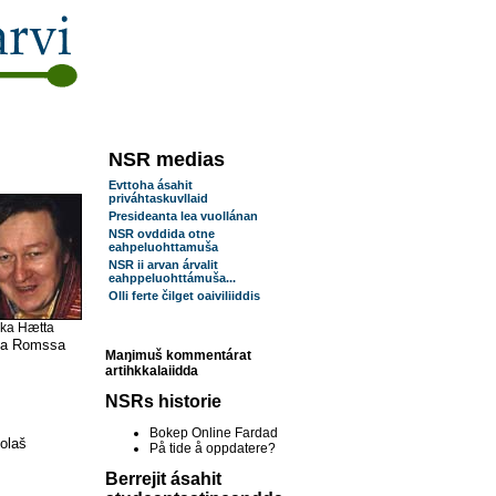
NSR medias
Evttoha ásahit
priváhtaskuvllaid
Presideanta lea vuollánan
NSR ovddida otne
eahpeluohttamuša
NSR ii arvan árvalit
eahppeluohttámuša...
Olli ferte čilget oaiviliiddis
ka Hætta
ága Romssa
Maŋimuš kommentárat
artihkkalaiidda
NSRs historie
Bokep Online Fardad
olaš
På tide å oppdatere?
Berrejit ásahit