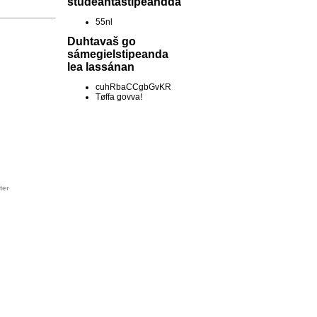
studeantastipeandda
55nl
Duhtavaš go
sámegielstipeanda
lea lassánan
cuhRbaCCgbGvKR
Tøffa govva!
ter