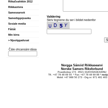
Riikačoahkkin 2012
Riikkastivra
Samesearvvit
Validering
Samediggejoavku
Skriv tegnene du ser i bildet nedenfor
Sosiale media
Fáttát
Min birra
> Njuolggadusat
Čále ohcansáni dása
Norgga Sámiid Riikkasearvi
Norske Samers Riksforbund
Poastboksa 173 - 9521 GUOVDAGEAIDNU
Tlf.: +47 78 48 69 55 * Fax: +47 78 48 69 88 *
nsr(a
Mobil: +47 988 50 273 - Org.nr: 971 481 463