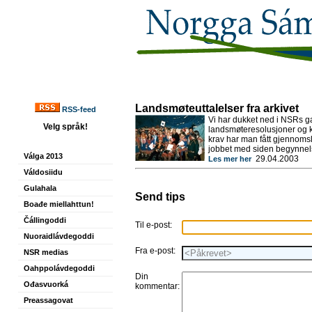
Landsmøteuttalelser fra arkivet
RSS-feed
Vi har dukket ned i NSRs gam
Velg språk!
landsmøteresolusjoner og kr
krav har man fått gjennomsl
jobbet med siden begynnel
Válga 2013
29.04.2003
Les mer her
Váldosiidu
Gulahala
Send tips
Boađe miellahttun!
Čállingoddi
Til e-post:
Nuoraidlávdegoddi
Fra e-post:
NSR medias
Oahppolávdegoddi
Din
Ođasvuorká
kommentar:
Preassagovat