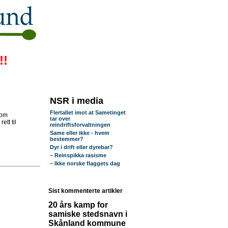
!!
NSR i media
Flertallet imot at Sametinget
 om
tar over
tt til
reindriftsforvaltningen
Same eller ikke - hvem
bestemmer?
Dyr i drift eller dyrebar?
– Reinspikka rasisme
– Ikke norske flaggets dag
Sist kommenterte artikler
20 års kamp for
samiske stedsnavn i
Skånland kommune