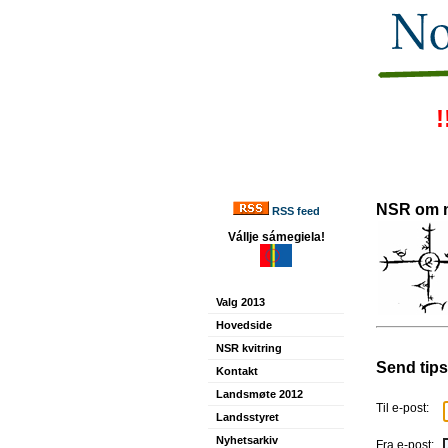
!
NSR om 
RSS feed
Vállje sámegiela!
Valg 2013
Hovedside
NSR kvitring
Send tips
Kontakt
Landsmøte 2012
Til e-post:
Landsstyret
Nyhetsarkiv
Fra e-post: