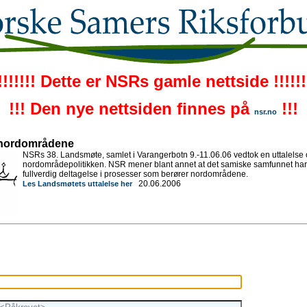
!!!!!!! Dette er NSRs gamle nettside !!!!!!
!!! Den nye nettsiden finnes på
!!!
nsr.no
nordområdene
NSRs 38. Landsmøte, samlet i Varangerbotn 9.-11.06.06 vedtok en uttalelse
nordområdepolitikken. NSR mener blant annet at det samiske samfunnet har re
fullverdig deltagelse i prosesser som berører nordområdene.
20.06.2006
Les Landsmøtets uttalelse her