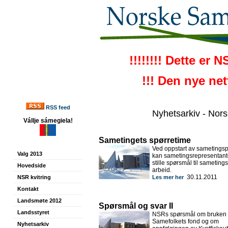
!!!!!!!! Dette er 
!!! Den nye ne
RSS feed
Nyhetsarkiv - Nor
Vállje sámegiela!
Sametingets spørretime
Ved oppstart av sametings
Valg 2013
kan sametingsrepresentan
stille spørsmål til sameting
Hovedside
arbeid.
30.11.2011
NSR kvitring
Les mer her
Kontakt
Landsmøte 2012
Spørsmål og svar II
Landsstyret
NSRs spørsmål om bruken
Samefolkets fond og om
Nyhetsarkiv