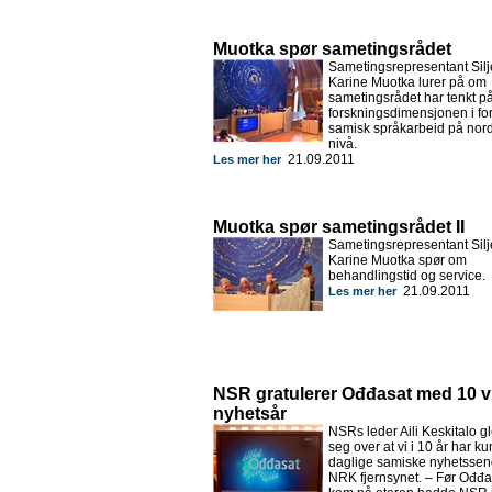
Muotka spør sametingsrådet
Sametingsrepresentant Silj
Karine Muotka lurer på om
sametingsrådet har tenkt p
forskningsdimensjonen i forh
samisk språkarbeid på nord
nivå.
21.09.2011
Les mer her
Muotka spør sametingsrådet II
Sametingsrepresentant Silj
Karine Muotka spør om
behandlingstid og service.
21.09.2011
Les mer her
NSR gratulerer Ođđasat med 10 v
nyhetsår
NSRs leder Aili Keskitalo g
seg over at vi i 10 år har k
daglige samiske nyhetssend
NRK fjernsynet. – Før Ođđa