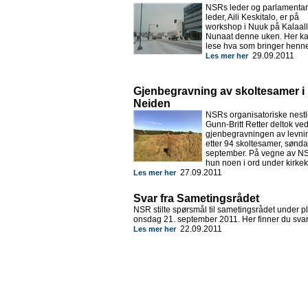
NSRs leder og parlamentar
leder, Aili Keskitalo, er på
workshop i Nuuk på Kalaall
Nunaat denne uken. Her k
lese hva som bringer henne 
29.09.2011
Les mer her
Gjenbegravning av skoltesamer i
Neiden
NSRs organisatoriske nest
Gunn-Britt Retter deltok ve
gjenbegravningen av levn
etter 94 skoltesamer, sønda
september. På vegne av N
hun noen i ord under kirkek
27.09.2011
Les mer her
Svar fra Sametingsrådet
NSR stilte spørsmål til sametingsrådet under 
onsdag 21. september 2011. Her finner du sva
22.09.2011
Les mer her