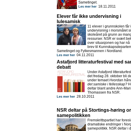
Sametinget.
18.11.2011
Les mer her
Elever får ikke undervisning i
lulesamisk
11 elever i grunnskolen får 
undervisning i morsmålet sit
skoleåret på grunn av man
ressurser. NSR er svært be
over situasjonen og har nå
brev til Kunnskapsdepartem
Sametinget og Fylkesmannen i Nordland.
04.11.2011
Les mer her
Astafjord litteraturfestival med s
debatt
Under Astafjord litteraturfest
det fredag 28. oktober bli d
under temaet
Hvordan hånd
det samiske i fellesskap?
H
deltar blant andre Ann-Mari
Thomassen fra NSR.
28.10.2011
Les mer her
NSR deltar på Stortings-høring 
samepolitikken
Fremskrittspartiet har foresl
dramatiske endringer i Nor
samepolitikk. NSR deltar i 