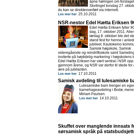
åpne høringen om forslaget
Stortinget torsdag 27. okto
du kan se direkteoverført via internett.
25.10.2011
Les mer her
NSR-nestor Edel Hætta Eriksen 9
Edel Hætta Eriksen fyller 90
dag, 17. oktober 2011. Alle
lørdag 8. oktober ble det stel
stand fest for henne i anle
jubileet. Kautokeino komm
Samisk høgskole, Samisk
videregående og reindriftsskole samt Sametin
inviterte på høytidelig markering i høgskolens l
Edel Hætta Eriksen har vært sentral i NSR opp
gjennom årene, og NSR var derfor til stede for 
ære på jubilanten.
17.10.2011
Les mer her
Samisk avdeling til lulesamiske b
Lulesamiske barn trenger en ege
barnehageavdeling i Bodø, mene
Miriam Paulsen.
14.10.2011
Les mer her
Skuffet over manglende innsats f
sørsamisk språk på statsbudsjett