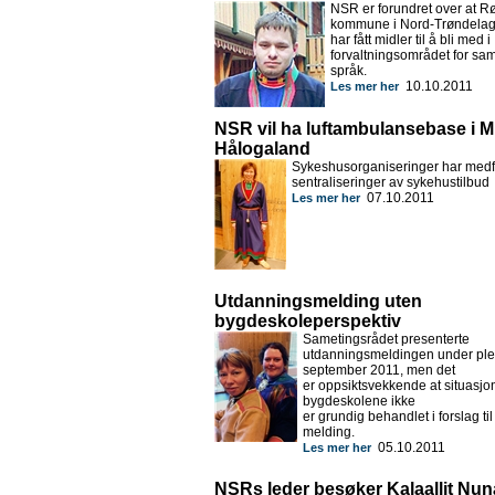
NSR er forundret over at Rø
kommune i Nord-Trøndelag
har fått midler til å bli med i
forvaltningsområdet for sa
språk.
10.10.2011
Les mer her
NSR vil ha luftambulansebase i Mi
Hålogaland
Sykeshusorganiseringer har medfør
sentraliseringer av sykehustilbud
07.10.2011
Les mer her
Utdanningsmelding uten
bygdeskoleperspektiv
Sametingsrådet presenterte
utdanningsmeldingen under ple
september 2011, men det
er oppsiktsvekkende at situasjo
bygdeskolene ikke
er grundig behandlet i forslag til
melding.
05.10.2011
Les mer her
NSRs leder besøker Kalaallit Nun