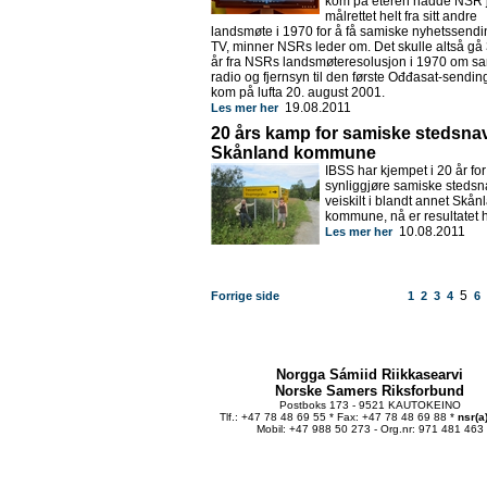
kom på eteren hadde NSR 
målrettet helt fra sitt andre
landsmøte i 1970 for å få samiske nyhetssendi
TV, minner NSRs leder om. Det skulle altså gå
år fra NSRs landsmøteresolusjon i 1970 om s
radio og fjernsyn til den første Ođđasat-sendi
kom på lufta 20. august 2001.
19.08.2011
Les mer her
20 års kamp for samiske stedsnav
Skånland kommune
IBSS har kjempet i 20 år for
synliggjøre samiske steds
veiskilt i blandt annet Skån
kommune, nå er resultatet h
10.08.2011
Les mer her
5
Forrige side
1
2
3
4
6
Norgga Sámiid Riikkasearvi
Norske Samers Riksforbund
Postboks 173 - 9521 KAUTOKEINO
Tlf.: +47 78 48 69 55 * Fax: +47 78 48 69 88 *
nsr(a
Mobil: +47 988 50 273 - Org.nr: 971 481 463