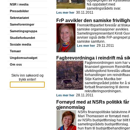
oppfølgingen av Kystfiskeut
Nå oppdatert med
NSR i media
sametingsrådets svar.
Pressebilder
30.11.2011
Les mer her
Sekretariatet
FrP avvikler den samiske frivillig
Sameforeninger
Fremskrittspartiet foreslår at tilskud
samiske organisasjoner avvikles.
Sametingsgruppa
Sametingsrepresentant Kirsti Gu
avviser også dette FrP-angrepet 
Studieforbundet
samiske samfunn.
Sosiale media
29.11.2011
Les mer her
Temaer
Fagbrevordninga i reindrift må si
Ungdomsutvalget
Fagbrevordningen som har 
Om oss
finansiert gjennom Reindrift
utviklingsfond foreslås utfaset
forhandlinger om reindriftsav
Skriv inn søkeord og
Silje Karine Muotka ber
trykk enter!
sametingsrådet jobbe for å s
fortsatt finansiering til denne
rekrutteringsordningen.
28.11.2011
Les mer her
Fornøyd med at NSRs politikk får
gjennomslag
NSRs finanspolitiske talskvinne 
Mari Thomassen er fornøyd med a
av NSRs budsjettforslag har blitt ta
sametingsrådets budsjettforslag.
hun fram til budsjettbehandlinge