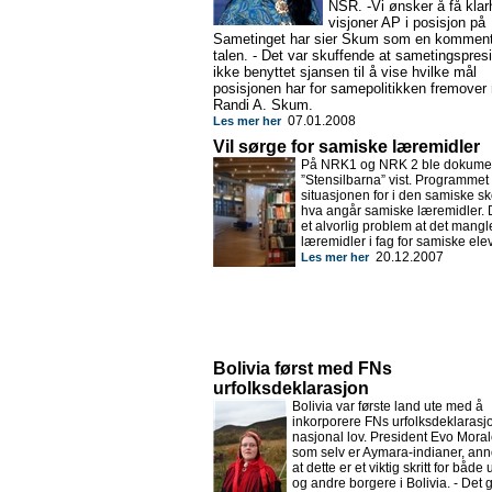
NSR. -Vi ønsker å få klarh
visjoner AP i posisjon på
Sametinget har sier Skum som en kommenta
talen. - Det var skuffende at sametingspres
ikke benyttet sjansen til å vise hvilke mål
posisjonen har for samepolitikken fremover
Randi A. Skum.
07.01.2008
Les mer her
Vil sørge for samiske læremidler
På NRK1 og NRK 2 ble dokume
”Stensilbarna” vist. Programmet
situasjonen for i den samiske s
hva angår samiske læremidler. 
et alvorlig problem at det mangl
læremidler i fag for samiske elev
20.12.2007
Les mer her
Bolivia først med FNs
urfolksdeklarasjon
Bolivia var første land ute med å
inkorporere FNs urfolksdeklarasjon
nasjonal lov. President Evo Moral
som selv er Aymara-indianer, an
at dette er et viktig skritt for både 
og andre borgere i Bolivia. - Det 