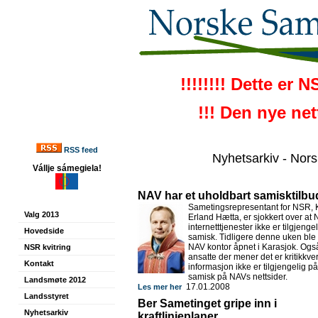
!!!!!!!! Dette er 
!!! Den nye ne
RSS feed
Nyhetsarkiv - Nor
Vállje sámegiela!
NAV har et uholdbart samisktilbu
Sametingsrepresentant for NSR, 
Valg 2013
Erland Hætta, er sjokkert over at
internetttjenester ikke er tilgjenge
Hovedside
samisk. Tidligere denne uken ble e
NAV kontor åpnet i Karasjok. Ogs
NSR kvitring
ansatte der mener det er kritikkver
Kontakt
informasjon ikke er tilgjengelig på
samisk på NAVs nettsider.
Landsmøte 2012
17.01.2008
Les mer her
Landsstyret
Ber Sametinget gripe inn i
Nyhetsarkiv
kraftlinjeplaner