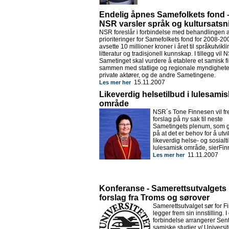
Endelig åpnes Samefolkets fond 
NSR varsler språk og kultursatsn
NSR foreslår i forbindelse med behandlingen 
prioriteringer for Samefolkets fond for 2008-20
avsette 10 millioner kroner i året til språkutvikli
litteratur og tradisjonell kunnskap. I tillegg vil 
Sametinget skal vurdere å etablere et samisk f
sammen med statlige og regionale myndighete
private aktører, og de andre Sametingene.
15.11.2007
Les mer her
Likeverdig helsetilbud i lulesamis
område
NSR´s Tone Finnesen vil 
forslag på ny sak til neste
Sametingets plenum, som g
på at det er behov for å utvi
likeverdig helse- og sosialti
lulesamisk område, sierFin
11.11.2007
Les mer her
Konferanse - Samerettsutvalgets
forslag fra Troms og sørover
Samerettsutvalget sør for 
legger frem sin innstilling. 
forbindelse arrangerer Sent
samiske studier v/ Universite