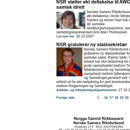
NSR støtter økt deltakelse til AW
samisk idrett
Norske Samers Riksforbund 
økt deltakelse i Arctic Winte
Games og mener man må s
de samiske
idrettsorganisasjonene, sie
sametingsrepresentant Ann-Mari Thomassen.
30.10.2007
Les mer her
NSR gratulerer ny statssekretær
Norske Samers Riksforbund
gratulerer ny statssekretær fo
samiske saker, Raimo Valle. 
arbeid har stor betydning for 
gode samarbeidet mellom T
fylkeskommune og Sametinge
samarbeid mellom fylkesko
og Sametinget generelt sett. 
arbeid vil ha stor betydning for god kommunik
mellom Regjeringen og Sametinget.
27.10.
Arbeids- og inkluderingsdepartementet
...
Forrige side
1
16
17
18
19
20
Norgga Sámiid Riikkasearvi
Norske Samers Riksforbund
Postboks 173 - 9521 KAUTOKEINO
Tlf.: +47 78 48 69 55 * Fax: +47 78 48 69 88 *
nsr(a