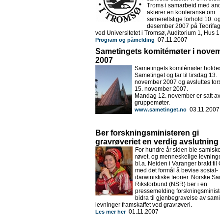
Troms i samarbeid med an
aktører en konferanse om
samerettslige forhold 10. og
desember 2007 på Teorifa
ved Universitetet i Tromsø, Auditorium 1, Hus 1
07.11.2007
Program og påmelding
Sametingets komitémøter i nove
2007
Sametingets komitémøter holde
Sametinget og tar til tirsdag 13.
november 2007 og avsluttes to
15. november 2007.
Mandag 12. november er satt av 
gruppemøter.
03.11.2007
www.sametinget.no
Ber forskningsministeren gi
gravrøveriet en verdig avslutning
For hundre år siden ble samisk
røvet, og menneskelige levninge
bl.a. Neiden i Varanger brakt til
med det formål å bevise sosial-
darwinistiske teorier. Norske S
Riksforbund (NSR) ber i en
pressemelding forskningsminis
bidra til gjenbegravelse av sam
levninger framskaffet ved gravrøveri.
01.11.2007
Les mer her