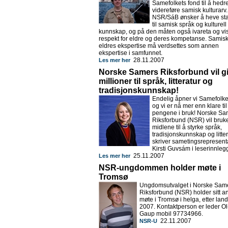
Samefolkets fond til å hedr
videreføre samisk kulturarv.
NSR/SáB ønsker å heve st
til samisk språk og kulturell
kunnskap, og på den måten også ivareta og vi
respekt for eldre og deres kompetanse. Samis
eldres ekspertise må verdsettes som annen
ekspertise i samfunnet.
28.11.2007
Les mer her
Norske Samers Riksforbund vil g
millioner til språk, litteratur og
tradisjonskunnskap!
Endelig åpner vi Samefolke
og vi er nå mer enn klare til
pengene i bruk! Norske Sa
Riksforbund (NSR) vil bruk
midlene til å styrke språk,
tradisjonskunnskap og litter
skriver sametingsrepresent
Kirsti Guvsám i leserinnleg
25.11.2007
Les mer her
NSR-ungdommen holder møte i
Tromsø
Ungdomsutvalget i Norske Sam
Riksforbund (NSR) holder sitt a
møte i Tromsø i helga, etter lan
2007. Kontaktperson er leder O
Gaup mobil 97734966.
22.11.2007
NSR-U