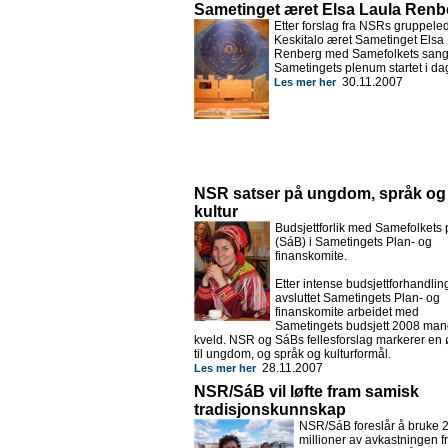
Sametinget æret Elsa Laula Renb
Etter forslag fra NSRs gruppeled
Keskitalo æret Sametinget Elsa
Renberg med Samefolkets sang
Sametingets plenum startet i da
30.11.2007
Les mer her
NSR satser på ungdom, språk og
kultur
Budsjettforlik med Samefolkets p
(SáB) i Sametingets Plan- og
finanskomite.
Etter intense budsjettforhandlin
avsluttet Sametingets Plan- og
finanskomite arbeidet med
Sametingets budsjett 2008 ma
kveld. NSR og SáBs fellesforslag markerer en
til ungdom, og språk og kulturformål.
28.11.2007
Les mer her
NSR/SáB vil løfte fram samisk
tradisjonskunnskap
NSR/SáB foreslår å bruke 
millioner av avkastningen f