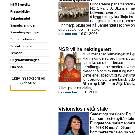
Fungerende parlamentarisk 
NSR i media
NSR, Randi A. Skum, er me
Pressebilder
bekymret over Statnetts pl
å bygge en ny kraftlinje fra
Sekretariatet
Balsfjord i Troms til Hammer
Finnmark. Skum ber nå Sametinget i et brev o
Sameforeninger
snarest å gripe inn i saken.
Sametingsgruppa
16.01.2008
Les mer her
Studieforbundet
Sosiale media
NSR vil ha nektingsrett
Temaer
NSR mener at Sametinget må gi
klar nektingsrett ved mineralutvi
Ungdomsutvalget
samiske områder dersom
arealinngrepene medfører vesen
Om oss
skader på samisk kultur og næri
Dette er et absolutt krav. Det utt
Skriv inn søkeord og
fungerende parlamentarisk lede
trykk enter!
Skum og NSR leder Silje Muotka
felles pressemelding.
11.01.2008
Les mer her
Visjonsløs nyttårstale
Sametingspresident Egil O
hatt sin første nyttårstale
Fungerende parlamentaris
for NSR Randi A. Skum
kommenterte talen på ve