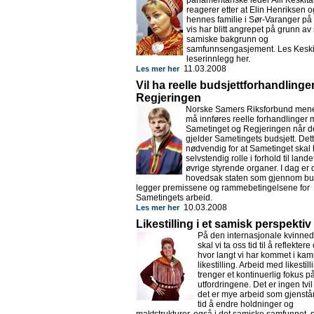
parlamentariske leder Aili Keskita
reagerer etter at Elin Henriksen o
hennes familie i Sør-Varanger på
vis har blitt angrepet på grunn av 
samiske bakgrunn og
samfunnsengasjement. Les Keski
leserinnlegg her.
11.03.2008
Les mer her
Vil ha reelle budsjettforhandling
Regjeringen
Norske Samers Riksforbund mener
må innføres reelle forhandlinger
Sametinget og Regjeringen når d
gjelder Sametingets budsjett. Dett
nødvendig for at Sametinget skal
selvstendig rolle i forhold til lande
øvrige styrende organer. I dag er de
hovedsak staten som gjennom bud
legger premissene og rammebetingelsene for
Sametingets arbeid.
10.03.2008
Les mer her
Likestilling i et samisk perspektiv
På den internasjonale kvinne
skal vi ta oss tid til å reflektere
hvor langt vi har kommet i kam
likestilling. Arbeid med likestill
trenger et kontinuerlig fokus p
utfordringene. Det er ingen tvil
det er mye arbeid som gjenstår,
tid å endre holdninger og