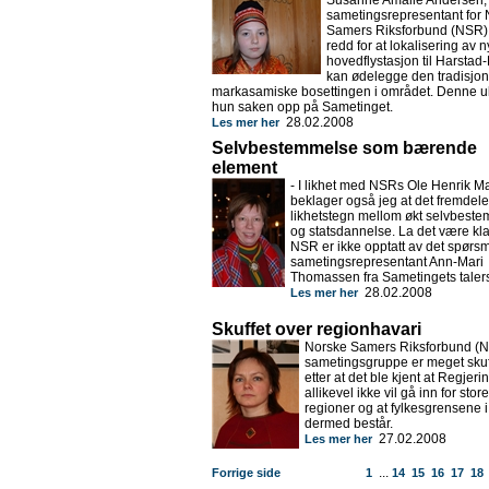
Susanne Amalie Andersen,
sametingsrepresentant for
Samers Riksforbund (NSR),
redd for at lokalisering av n
hovedflystasjon til Harstad
kan ødelegge den tradisjon
markasamiske bosettingen i området. Denne u
hun saken opp på Sametinget.
28.02.2008
Les mer her
Selvbestemmelse som bærende
element
- I likhet med NSRs Ole Henrik M
beklager også jeg at det fremdele
likhetstegn mellom økt selvbest
og statsdannelse. La det være kla
NSR er ikke opptatt av det spørsm
sametingsrepresentant Ann-Mari
Thomassen fra Sametingets talers
28.02.2008
Les mer her
Skuffet over regionhavari
Norske Samers Riksforbund (
sametingsgruppe er meget skuf
etter at det ble kjent at Regjer
allikevel ikke vil gå inn for store
regioner og at fylkesgrensene i
dermed består.
27.02.2008
Les mer her
...
Forrige side
1
14
15
16
17
18