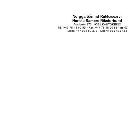
Norgga Sámiid Riikkasearvi
Norske Samers Riksforbund
Postboks 173 - 9521 KAUTOKEINO
Tlf.: +47 78 48 69 55 * Fax: +47 78 48 69 88 *
nsr(a
Mobil: +47 988 50 273 - Org.nr: 971 481 463