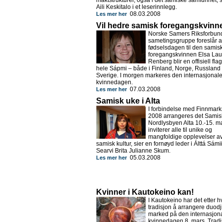
maktstrukturer, også i det samiske samfunnet, s
Aili Keskitalo i et leserinnlegg.
08.03.2008
Les mer her
Vil hedre samisk foregangskvinn
Norske Samers Riksforbun
sametingsgruppe foreslår a
fødselsdagen til den samis
foregangskvinnen Elsa Lau
Renberg blir en offisiell fla
hele Sápmi – både i Finland, Norge, Russland
Sverige. I morgen markeres den internasjonal
kvinnedagen.
07.03.2008
Les mer her
Samisk uke i Alta
I forbindelse med Finnmark
2008 arrangeres det Samis
Nordlysbyen Alta 10.-15. ma
inviterer alle til unike og
mangfoldige opplevelser a
samisk kultur, sier en fornøyd leder i Álttá Sámi
Searvi Brita Julianne Skum.
05.03.2008
Les mer her
Kvinner i Kautokeino kan!
I Kautokeino har det etter hve
tradisjon å arrangere duodj
marked på den internasjon
kvinnedagen 8. mars. Trad