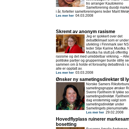
tro arranger Kautokeino
Sameforening duodji mark
i år, forteller sameforeningens leder Marit Meløy
04.03.2008
Les mer her
Skremt av anonym rasisme
Jeg er sjokkert over det
debattklimaet som er under
utvikling i Finnmark sier N
leder Silje Karine Muotka. N
Muotka ha slutt på offentlig
rasisme og det med umiddelbar virkning. – Alle
politiske partier og grupperinger burde stille s
sammen om å holde et forsvarlig debattnivå i s
alle er opptatt av.
03.03.2008
Les mer her
Ønsker ny sametingsdirektør til l
Norske Samers Riksforbun
sametingsgruppe ønsker 
Sverre Fjellheim til lykke s
sametingsdirektør. Fjellheim
dag enstemmig valgt som
sametingsdirektør under
Sametingets plenumsmøte.
29.02.2008
Les mer her
Hovedflyplass ruinerer markesam
bosetting