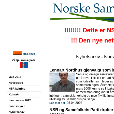
!!!!!!!! Dette er 
!!! Den nye ne
RSS feed
Nyhetsarkiv - Nor
Vállje sámegiela!
Lennart Nordhus gjenvalgt som l
Senja og omegn sameforen
Valg 2013
gitt fornyet tillitt til Lennar
som fortsetter som leder av
Hovedside
sameforeningen. Årsmøtet 
mars 2008 kunne se tilbake
NSR kvitring
år med markering av 20-år
Kontakt
jubileum, samisk kirkehelg og mye frivillig innsa
utvikling av Samisk hus på Senja.
Landsmøte 2012
05.04.2008
Les mer her
Landsstyret
NSR og Samefolkets Parti drøfter 
Nyhetsarkiv