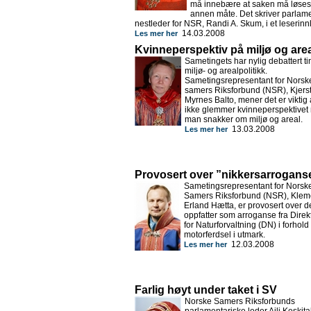
må innebære at saken må løses
annen måte. Det skriver p
arlame
nestleder for NSR, Randi A. Skum, i et leserinn
14.03.2008
Les mer her
Kvinneperspektiv på miljø og are
Sametingets har nylig debattert ti
miljø- og arealpolitikk.
Sametingsrepresentant for Norsk
samers Riksforbund (NSR), Kjerst
Myrnes Balto, mener det er viktig
ikke glemmer kvinneperspektivet 
man snakker om miljø og areal.
13.03.2008
Les mer her
Provosert over ”nikkersarrogans
Sametingsrepresentant for Norsk
Samers Riksforbund (NSR), Klem
Erland Hætta, er provosert over d
oppfatter som arroganse fra Direk
for Naturforvaltning (DN) i forhold t
motorferdsel i utmark.
12.03.2008
Les mer her
Farlig høyt under taket i SV
Norske Samers Riksforbunds