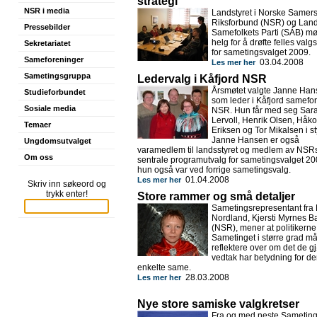
strategi
NSR i media
Landstyret i Norske Samer
Riksforbund (NSR) og Lands
Pressebilder
Samefolkets Parti (SÁB) møt
helg for å drøfte felles valgs
Sekretariatet
for sametingsvalget 2009.
Sameforeninger
03.04.2008
Les mer her
Sametingsgruppa
Ledervalg i Kåfjord NSR
Årsmøtet valgte Janne Ha
Studieforbundet
som leder i Kåfjord samefo
Sosiale media
NSR. Hun får med seg Sar
Lervoll, Henrik Olsen, Håk
Temaer
Eriksen og Tor Mikalsen i st
Janne Hansen er også
Ungdomsutvalget
varamedlem til landsstyret og medlem av NSR
Om oss
sentrale programutvalg for sametingsvalget 2
hun også var ved forrige sametingsvalg.
01.04.2008
Les mer her
Skriv inn søkeord og
trykk enter!
Store rammer og små detaljer
Sametingsrepresentant fra
Nordland, Kjersti Myrnes Ba
(NSR), mener at politikerne
Sametinget i større grad m
reflektere over om det de gj
vedtak har betydning for d
enkelte same.
28.03.2008
Les mer her
Nye store samiske valgkretser
Fra og med neste Sametin