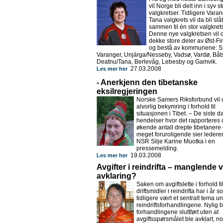
vil Norge bli delt inn i syv s
valgkretser. Tidligere Vara
Tana valgkrets vil da bli slåt
sammen til én stor valgkrets
Denne nye valgkretsen vil
dekke store deler av Øst-F
og bestå av kommunene: S
Varanger, Unjárga/Nesseby, Vadsø, Vardø, Båts
Deatnu/Tana, Berlevåg, Lebesby og Gamvik.
27.03.2008
Les mer her
- Anerkjenn den tibetanske
eksilregjeringen
Norske Samers Riksforbund vil u
alvorlig bekymring i forhold til
situasjonen i Tibet. – De siste d
hendelser hvor det rapporteres 
økende antall drepte tibetanere 
meget foruroligende sier lederen
NSR Silje Karine Muotka i en
pressemelding.
19.03.2008
Les mer her
Avgifter i reindrifta – manglende vil
avklaring?
Saken om avgiftslette i forhold ti
driftsmidler i reindrifta har i år 
tidligere vært et sentralt tema u
reindriftsforhandlingene. Nylig b
forhandlingene sluttført uten at
avgiftsspørsmålet ble avklart, 