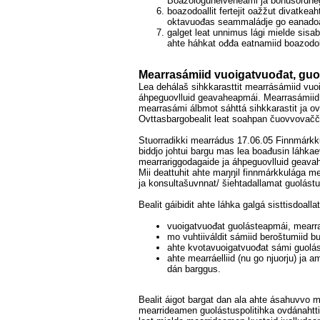
Boazologuheiveheami ja bonusordneg
boazodoallit fertejit oažžut divatk
oktavuođas seammaládje go eanado
galget leat unnimus lági mielde sis
ahte háhkat ođđa eatnamiid boazodoll
Mearrasámiid vuoigatvuođat, guo
Lea dehálaš sihkkarasttit mearrásámiid vuo
áhpeguovlluid geavaheapmái. Mearrasámiid 
mearrasámi álbmot sáhttá sihkkarastit ja ovd
Ovttasbargobealit leat soahpan čuovvovačč
Stuorradikki mearrádus 17.06.05 Finnmárkk
biddjo johtui bargu mas lea boađusin láhkae
mearrariggodagaide ja áhpeguovlluid geav
Mii deattuhit ahte maŋŋil finnmárkkulága 
ja konsultašuvnnat/ šiehtadallamat guolástu
Bealit gáibidit ahte láhka galgá sisttisdoallat
vuoigatvuođat guolásteapmái, mearr
mo vuhtiiváldit sámiid beroštumiid b
ahte kvotavuoigatvuođat sámi guolást
ahte mearráelliid (nu go njuorju) ja
dán barggus.
Bealit áigot bargat dan ala ahte ásahuvvo 
mearrideamen guolástuspolitihka ovdánahtti