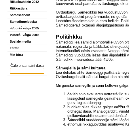
Riikačoahkkin 2012
čuovvovaš soahpamuša ovttasbarggu ektui 
Riikkastivra
Ovttasbargu Sámedikkis lea vuođustuvvon 
Samesearvvit
ovttasbargobeliid prográmmaide, nu go dás b
luohttámušdoaimmaide ja eará beliide. Pol
Samediggejoavku
Sámediggeráđi oktasaš álgojulggáštusas ái
>Vuorká válga 2005
Vuorká: Válga 2009
Politihkka
Sosiale media
Sámediggi lea sámiid álbmotválljejuvvon or
našunála, regionála ja báikkálaš stivrejeadd
Fáttát
internašunálaš dásis ovddastit Norgga sámii
Min birra
Sámediggi vuođđuda iežas dán áigodahkii vu
Sámedikki mearrádusa ášši 43/05.
Čále ohcansáni dása
Sámegiella ja sámi kultuvra
Lea dehálaš ahte Sámediggi joatk
á
sámegie
Ovttasbargobealit dáhttut bargat dan ala aht
Mii guoská sámegillii ja sámi kultuvrii galg
čađahuvvo evalueren ovttasráđiid su
lassigoluid sámegiela geavaheami ok
guovttegielatdoarjagii.
buohkat olles riikkas galget oažžut
ordnegat dása. Mánáidgárddit, vuođđo
giellaovdánahttindoaimmaid dehálaš 
Sámedikki vuođđodoarjja sámi lágádus
etnomusihkkaguovddáš ásahuvvo Káráš