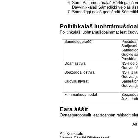
Sámi Parlamentáralaš Ráđđi galgá v
Davviriikkalaš Sámedikki vejolaš ás
Sámediggi galgá geahčadit Sámedikki
Politihkalaš luohttámušdo
Politihkalaš luohttámušdoaimmat leat čuov
Sámediggeráđđi|
Presidea
Sadjásaš 
Sámedigg
Guokte s
Presidean
Doarjjastivra
NSR golbm
Guovddášb
Boazodoallostivra
NSR: 1 la
Guovdagea
Guovllustivrrat
Sámeálbmo
Guovdagea
Finnmárkuopmodat
Boazodoal
Jođiheadd
Eara áššit
Ovttasbargobealit leat soahpan ráhkadit sie
Ál
Aili Keskitalo