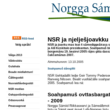
NSR ja njelješjoavkk
RSS-feed
Velg språk!
NSR ja joavku mas leat 4 sámediggeáirasa s
ja Aili Keskitalo presideantan. Soahpamuš b
borgemánu 19. beaivvi 2005 rájes gitta dass
čakčamánus 2007.
Válga 2013
Váldosiidu
Almmuhuvvon: 13.10.2005
Gulahala
Soahpamuš dárogillii
Boađe miellahttun!
NSR šiehtadallit ledje Geir Tommy Pedersen
Čállingoddi
Ranveig Nilssen. Bealit vuolláičálle soahp
2005. Soahpamuš lea ná:
Nuoraidlávdegoddi
NSR medias
Soahpamuš ovttasbargat
Oahppolávdegoddi
- 2009
Ođasvuorká
Norgga Sámiid Riikkasearvi ja Sámeálbmot 
Preassagovat
listu ja Sámit geat ásset Lulli-Norggas list