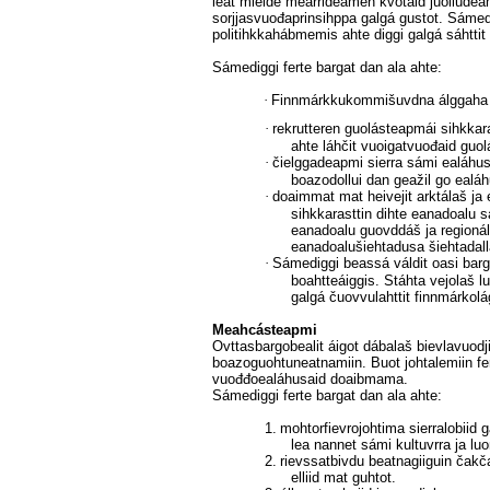
leat mielde mearrideamen kvotaid juolludea
sorjjasvuođaprinsihppa galgá gustot. Sámed
politihkkahábmemis ahte diggi galgá sáhttit 
Sámediggi ferte bargat dan ala ahte:
·
Finnmárkkukommišuvdna álggaha b
·
rekrutteren guolásteapmái sihkkar
ahte láhčit vuoigatvuođaid guo
·
čielggadeapmi sierra sámi ealáhus
boazodollui dan geažil go ealáh
·
doaimmat mat heivejit arktálaš ja
sihkkarasttin dihte eanadoalu s
eanadoalu guovddáš ja regionála
eanadoalušiehtadusa šiehtadal
·
Sámediggi beassá váldit oasi bar
boahtteáiggis. Stáhta vejolaš 
galgá čuovvulahttit finnmárkol
Meahcásteapmi
Ovttasbargobealit áigot dábalaš bievlavuodj
boazoguohtuneatnamiin. Buot johtalemiin fert
vuođđoealáhusaid doaibmama.
Sámediggi ferte bargat dan ala ahte:
1.
mohtorfievrojohtima sierralobiid 
lea nannet sámi kultuvrra ja lu
2.
rievssatbivdu beatnagiiguin čakča
elliid mat guhtot.