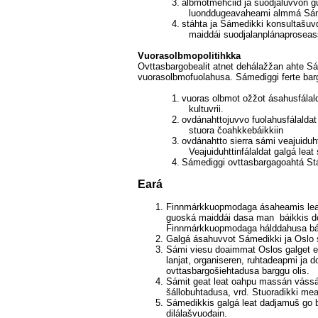
3.
álbmotmehciid ja suodjaluvvon gu
luonddugeavaheami almmá Sám
4.
stáhta ja Sámedikki konsultašuv
maiddái suodjalanplánaproseas
Vuorasolbmopolitihkka
Ovttasbargobealit atnet dehálažžan ahte Sá
vuorasolbmofuolahusa. Sámediggi ferte barg
1.
vuoras olbmot ožžot ásahusfálald
kultuvrii.
2.
ovdánahttojuvvo fuolahusfálaldat
stuora čoahkkebáikkiin
3.
ovdánahtto sierra sámi veajuidu
Veajuiduhttinfálaldat galgá leat 
4.
Sámediggi ovttasbargagoahtá Stáh
Eará
Finnmárkkuopmodaga ásaheamis lea 
guoská maiddái dasa man
báikkis d
Finnmárkkuopmodaga hálddahusa báikk
Galgá ásahuvvot Sámedikki ja Oslo 
Sámi viesu doaimmat Oslos galget ev
lanjat, organiseren, ruhtadeapmi ja
ovttasbargošiehtadusa barggu olis.
Sámit geat leat oahpu massán vássá
šállobuhtadusa, vrd. Stuoradikki mea
Sámedikkis galgá leat dadjamuš go b
dilálašvuođain.