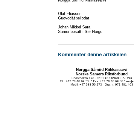
Norgga Sámiid Riikkasearvi
Olaf Eliassen
Guovddášbellodat
Johan Mikkel Sara
Samer bosatt i Sør-Norge
Kommenter denne artikkelen
Norgga Sámiid Riikkasearvi
Norske Samers Riksforbund
Poastboksa 173 - 9521 GUOVDAGEAIDNU
Tlf.: +47 78 48 69 55 * Fax: +47 78 48 69 88 *
nsr(a
Mobil: +47 988 50 273 - Org.nr: 971 481 463