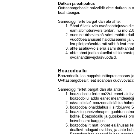
Dutkan ja oahpahus
Ovttasbargobealit oaivvildit ahte dutkan ja 
boahtteáigái.
Sámediggi ferte bargat dan ala ahte:
Sámi Allaskuvla ovdánahttojuvvo dieđ
eamiálbmot­universitehtan, nu mo 2
vuoruhit árbevirolaš sámi máhttu du
vuođđoealáhusaid hálddašeamis ja l
lea pilotprošeakta mii sáhttá leat mo
ahte ásahuvvo sierra sámi dutkanráđ
ahte sámi joatkaskuvllat sihkkarasto
ovdánahttinvejolašvuođaid.
Boazodoallu
Boazodoallu lea nuppástuhttinproseassas j
Ovttasbargobealit leat soahpan čuovvovačč
Sámediggi fertet bargat dan ala ahte:
boazodoallu ferte oažžut eanet aktii
boazodollui addo eanet mearrideaddj
ođđa ollislaš boazodoalloláhka hábm
boazodoallohálddahus ii sirdojuvvo
boazologuheiveheapmi guohtuneatnam
bokte. Boazodoallu ja guoskevaš oro
heiveheami barggus.
boazodoallit mat lohpet ealáhusas f
doallovttadagaid ovddas, ja ahte buh