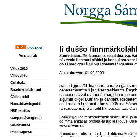
Ii duššo finnmárkoláh
RSS-feed
Velg språk!
Sámediggeráđis leamaš barggut doarvái. Vai
návccaid finnmárkoláhkii ja konsultašuvnna
go sámediggeráđđi bijai doaibmačilgehusa 
Válga 2013
Almmuhuvvon: 01.06.2005
Váldosiidu
Gulahala
Sámediggeráđđi lea earret eará bargan sám
Boađe miellahttun!
departemeanttain ja várrepresideanta Ragnhi
oahpponeavvobuvttadeapmái, danne go ođđa
Čállingoddi
áigumin čilget Dutkan- ja oahpahusdeoartem
daid máksá buvttadit. Jagis 2005 lea Sáme
Nuoraidlávdegoddi
ráhkadeapmái, Sámedikkki bušeahtas. Oahp
NSR medias
Sámediggi lea ráhkadahttimin sihke julev- ja 
Oahppolávdegoddi
golmmajahkásaš prošeakta juo lea jođus. Oal
Ođasvuorká
www.divvun.no.
Preassagovat
Sámediggeráđis lei maid illudiehtu márkosámii