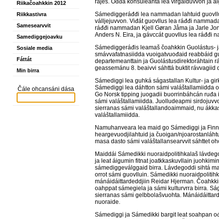
rájes. Ođđa konsuleanta lea virgáiduvvon ja ál
Riikačoahkkin 2012
Sámediggeráđđi lea nammadan lahtuid guovllul
Riikkastivra
válljejuvvon. Viđát guovllus lea ráđđi nammad
Samesearvvit
ráđđi nammadan Kjell Gøran Jåma ja Jarle Jon
Anders N. Eira, ja gávccát guovllus lea ráđđ
Samediggejoavku
Sámediggeráđis leamaš čoahkkin Guolástus- ja
Sosiale media
smávvafatnasiidda vuoigatvuođaid reabbáid gu
Fáttát
departemeanttain ja Guolástusdirektoráhtain
geassemánu 8. beaivvi sáhttá buktit rávvagiid 
Min birra
Sámediggi lea guhká ságastallan Kultur- ja gi
Sámediggi lea dáhtton sámi valáštallamiidda 
Čále ohcansáni dása
Go Norsk tipping juogadii buorrinbáhcán ruđa i
sámi valáštallamiidda. Juolludeapmi sirdojuvvo
sierranas sámi valáštallandoaimmaid, nu ákka
valáštallamiidda.
Namuhanveara lea maid go Sámediggi ja Finnm
heargevuodjilahtuid ja čuoigan/njoarostanláhtu
masa dasto sámi valáštallansearvvit sáhttet ohc
Maiddái Sámedikki nuoraidpolitihkalaš lávdeg
ja leat áigumin fitnat joatkkaskuvllain juohkimi
sámediggeválggaid birra. Lávdegoddi sihtá mai
orrot sámi guovlluin. Sámedikki nuoraidpoliti
mánáidáittardeddjiin Reidar Hjerman. Čoahkk
oahppat sámegiela ja sámi kulturvrra birra. Ság
sierranas sámi gelbbolašvuohta. Mánáidáittarde
nuoraide.
Sámediggi ja Sámedikki bargit leat soahpan o