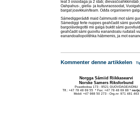
leat 3 ossodaga ja 2 stab; dievasčoahkkinstab
Oahpahus-, giella- ja kultuvraossodat, Vuoiga
bargat joavkkuin/team. Ođđa organiseren galga
Sámediggeráđđi maid čalmmustii mot sámi guovll
Sámediggi ferte nuppes geahčadit sámi guovl
bargolávdegottii mii galgá buktit sámi guovll
geahčadit sámi guovllu eanandoalu ruđalaš vu
eanandoallopolitihka hábmemis, ja mot eanandoa
Kommenter denne artikkelen
Ti
Norgga Sámiid Riikkasearvi
Norske Samers Riksforbund
Poastboksa 173 - 9521 GUOVDAGEAIDNU
Tlf.: +47 78 48 69 55 * Fax: +47 78 48 69 88 *
nsr(a
Mobil: +47 988 50 273 - Org.nr: 971 481 463