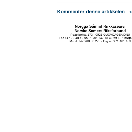
Kommenter denne artikkelen
T
Norgga Sámiid Riikkasearvi
Norske Samers Riksforbund
Poastboksa 173 - 9521 GUOVDAGEAIDNU
Tlf.: +47 78 48 69 55 * Fax: +47 78 48 69 88 *
nsr(a
Mobil: +47 988 50 273 - Org.nr: 971 481 463