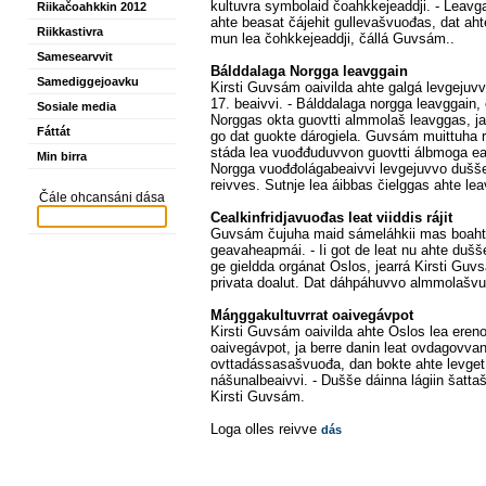
kultuvra symbolaid čoahkkejeaddji. - Leavg
Riikačoahkkin 2012
ahte beasat čájehit gullevašvuođas, dat ah
Riikkastivra
mun lea čohkkejeaddji, čállá Guvsám..
Samesearvvit
Bálddalaga Norgga leavggain
Samediggejoavku
Kirsti Guvsám oaivilda ahte galgá levgeju
17. beaivvi. - Bálddalaga norgga leavggain,
Sosiale media
Norggas okta guovtti almmolaš leavggas, j
Fáttát
go dat guokte dárogiela. Guvsám muittuha r
stáda lea vuođđuduvvon guovtti álbmoga eatna
Min birra
Norgga vuođđolágabeaivvi levgejuvvo dušše
reivves. Sutnje lea áibbas čielggas ahte le
Čále ohcansáni dása
Cealkinfridjavuođas leat viiddis rájit
Guvsám čujuha maid sámeláhkii mas boahta
geavaheapmái. - Ii got de leat nu ahte duš
ge gieldda orgánat Oslos, jearrá Kirsti Gu
privata doalut. Dat dáhpáhuvvo almmolašvuođ
Máŋggakultuvrrat oaivegávpot
Kirsti Guvsám oaivilda ahte Oslos lea eren
oaivegávpot, ja berre danin leat ovdagovvan
ovttadássasašvuođa, dan bokte ahte levget
nášunalbeaivvi. - Dušše dáinna lágiin šatta
Kirsti Guvsám.
Loga olles reivve
dás