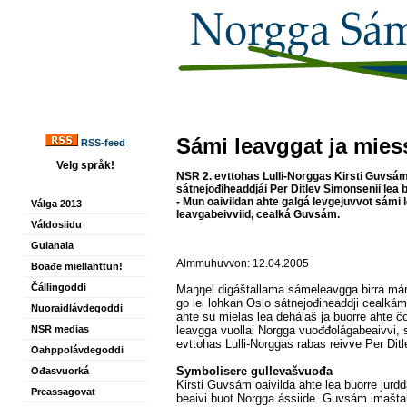
Sámi leavggat ja mies
RSS-feed
Velg språk!
NSR 2. evttohas Lulli-Norggas Kirsti Guvsám
sátnejođiheaddjái Per Ditlev Simonsenii lea
- Mun oaivildan ahte galgá levgejuvvot sámi
Válga 2013
leavgabeivviid, cealká Guvsám.
Váldosiidu
Gulahala
Almmuhuvvon: 12.04.2005
Boađe miellahttun!
Čállingoddi
Maŋŋel digáštallama sámeleavgga birra mán
go lei lohkan Oslo sátnejođiheaddji cealká
Nuoraidlávdegoddi
ahte su mielas lea dehálaš ja buorre ahte 
NSR medias
leavgga vuollai Norgga vuođđolágabeaivvi, 
evttohas Lulli-Norggas rabas reivve Per Dit
Oahppolávdegoddi
Symbolisere gullevašvuođa
Ođasvuorká
Kirsti Guvsám oaivilda ahte lea buorre jurd
Preassagovat
beaivi buot Norgga ássiide. Guvsám imaštall