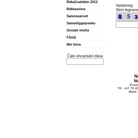
Riikačoahkkin 2012
Validering
Riikkastivra
Skriv tegnene
Samesearvvit
Samediggejoavku
Sosiale media
Fáttát
Min birra
Čále ohcansáni dása
N
N
Poas
Tlf.: +47 78 
Mobil: