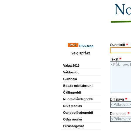
Overskrift
RSS-feed
Velg språk!
Tekst
Válga 2013
Váldosiidu
Gulahala
Boađe miellahttun!
Čállingoddi
Nuoraidlávdegoddi
Ditt navn
NSR medias
Oahppolávdegoddi
Din e-post
Ođasvuorká
Preassagovat