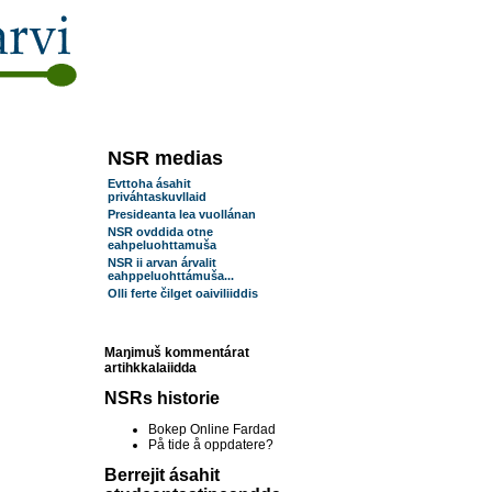
NSR medias
Evttoha ásahit
priváhtaskuvllaid
Presideanta lea vuollánan
NSR ovddida otne
eahpeluohttamuša
NSR ii arvan árvalit
eahppeluohttámuša...
Olli ferte čilget oaiviliiddis
Maŋimuš kommentárat
artihkkalaiidda
NSRs historie
Bokep Online Fardad
På tide å oppdatere?
Berrejit ásahit