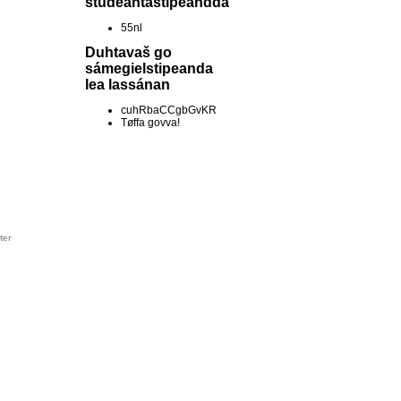
studeantastipeandda
55nl
Duhtavaš go
sámegielstipeanda
lea lassánan
cuhRbaCCgbGvKR
Tøffa govva!
ter