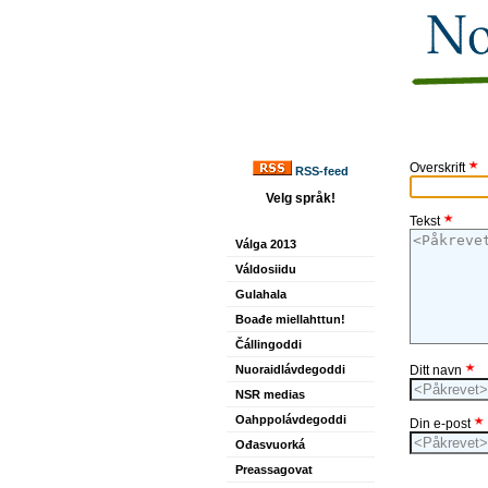
Overskrift
RSS-feed
Velg språk!
Tekst
Válga 2013
Váldosiidu
Gulahala
Boađe miellahttun!
Čállingoddi
Nuoraidlávdegoddi
Ditt navn
NSR medias
Oahppolávdegoddi
Din e-post
Ođasvuorká
Preassagovat