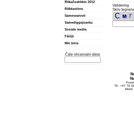
Riikačoahkkin 2012
Validering
Riikkastivra
Skriv tegnene
Samesearvvit
Samediggejoavku
Sosiale media
Fáttát
Min birra
Čále ohcansáni dása
N
N
Poas
Tlf.: +47 78 
Mobil: