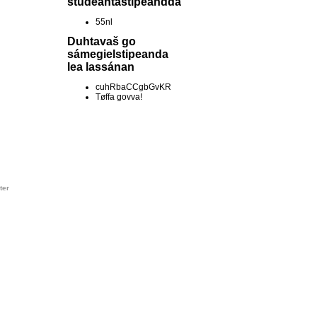
studeantastipeandda
55nl
Duhtavaš go
sámegielstipeanda
lea lassánan
cuhRbaCCgbGvKR
Tøffa govva!
ter