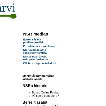
NSR medias
Evttoha ásahit
priváhtaskuvllaid
Presideanta lea vuollánan
NSR ovddida otne
eahpeluohttamuša
NSR ii arvan árvalit
eahppeluohttámuša...
Olli ferte čilget oaiviliiddis
Maŋimuš kommentárat
artihkkalaiidda
NSRs historie
Bokep Online Fardad
På tide å oppdatere?
Berrejit ásahit