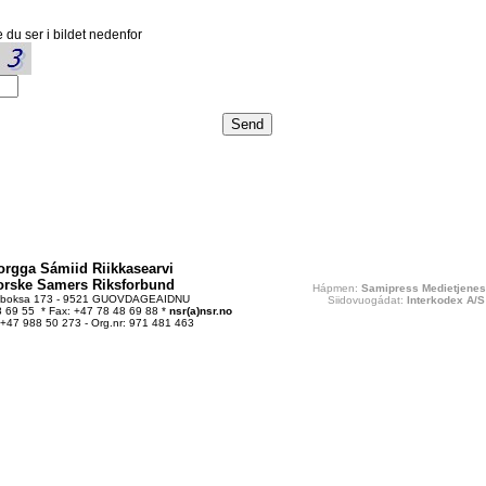
 du ser i bildet nedenfor
orgga Sámiid Riikkasearvi
orske Samers Riksforbund
Hápmen:
Samipress Medietjenes
tboksa 173 - 9521 GUOVDAGEAIDNU
Siidovuogádat:
Interkodex A/S
48 69 55 * Fax: +47 78 48 69 88 *
nsr(a)nsr.no
 +47 988 50 273 - Org.nr: 971 481 463