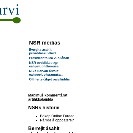
NSR medias
Evttoha ásahit
priváhtaskuvllaid
Presideanta lea vuollánan
NSR ovddida otne
eahpeluohttamuša
NSR ii arvan árvalit
eahppeluohttámuša...
Olli ferte čilget oaiviliiddis
Maŋimuš kommentárat
artihkkalaiidda
NSRs historie
Bokep Online Fardad
På tide å oppdatere?
Berrejit ásahit