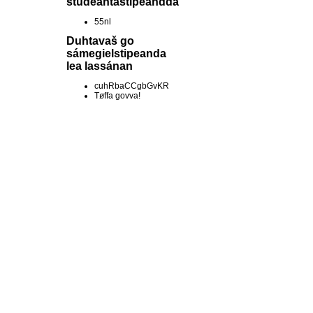
studeantastipeandda
55nl
Duhtavaš go
sámegielstipeanda
lea lassánan
cuhRbaCCgbGvKR
Tøffa govva!