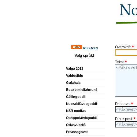
Overskrift
RSS-feed
Velg språk!
Tekst
Válga 2013
Váldosiidu
Gulahala
Boađe miellahttun!
Čállingoddi
Nuoraidlávdegoddi
Ditt navn
NSR medias
Oahppolávdegoddi
Din e-post
Ođasvuorká
Preassagovat