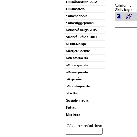
Riikačoahkkin 2012
Validering
Riikkastivra
Skriv tegnene
Samesearvvit
Samediggejoavku
>Vuorká válga 2005
Vuorká: Válga 2009
>Lulli-Norga
>Åarjel-Saemie
>Viestarmerra
>Gáiseguovlu
>Davviguovlu
>Ávjovárri
>Nuortaguovlu
>Listtut
Sosiale media
Fáttát
Min birra
Čále ohcansáni dása