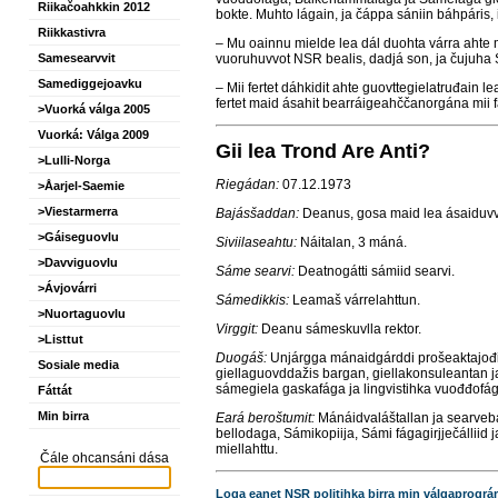
Riikačoahkkin 2012
bokte. Muhto lágain, ja čáppa sániin báhpáris, 
Riikkastivra
– Mu oainnu mielde lea dál duohta várra ahte mi
vuoruhuvvot NSR bealis, dadjá son, ja čujuha
Samesearvvit
Samediggejoavku
– Mii fertet dáhkidit ahte guovttegielatruđain l
fertet maid ásahit bearráigeahččanorgána mii f
>Vuorká válga 2005
Vuorká: Válga 2009
Gii lea Trond Are Anti?
>Lulli-Norga
Riegádan:
07.12.1973
>Åarjel-Saemie
>Viestarmerra
Bajásšaddan:
Deanus, gosa maid lea ásaiduv
>Gáiseguovlu
Siviilaseahtu:
Náitalan, 3 máná.
>Davviguovlu
Sáme searvi:
Deatnogátti sámiid searvi.
>Ávjovárri
Sámedikkis:
Leamaš várrelahttun.
>Nuortaguovlu
Virggit:
Deanu sámeskuvlla rektor.
>Listtut
Duogáš:
Unjárgga mánaidgárddi prošeaktajođ
Sosiale media
giellaguovddažis bargan,
giellakonsuleantan j
sámegiela gaskafága ja lingvistihka
vuođđofága
Fáttát
Min birra
Eará beroštumit:
Mánáidvaláštallan ja searve
bellodaga, Sámikopiija,
Sámi fágagirjječálliid 
miellahttu.
Čále ohcansáni dása
Loga eanet NSR politihka birra min válgaprogr