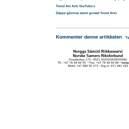
Trond Are Anti YouTube:s
Dáppe gávnnat eanet govaid Trond Ares
Kommenter denne artikkelen
Ti
Norgga Sámiid Riikkasearvi
Norske Samers Riksforbund
Poastboksa 173 - 9521 GUOVDAGEAIDNU
Tlf.: +47 78 48 69 55 * Fax: +47 78 48 69 88 *
nsr(a
Mobil: +47 988 50 273 - Org.nr: 971 481 463