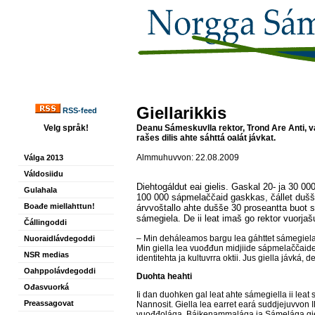
Giellarikkis
RSS-feed
Velg språk!
Deanu Sámeskuvlla rektor, Trond Are Anti, v
rašes dilis ahte sáhttá oalát jávkat.
Almmuhuvvon: 22.08.2009
Válga 2013
Váldosiidu
Diehtogáldut eai gielis. Gaskal 20- ja 30 0
Gulahala
100 000 sápmelaččaid gaskkas, čállet dušš
Boađe miellahttun!
árvvoštallo ahte dušše 30 proseantta buot 
sámegiela. De ii leat imaš go rektor vuorja
Čállingoddi
– Min deháleamos bargu lea gáhttet sámegiela,
Nuoraidlávdegoddi
Min giella lea vuođđun midjiide sápmelaččaid
NSR medias
identitehta ja kultuvrra oktii. Jus giella jávká,
Oahppolávdegoddi
Duohta heahti
Ođasvuorká
Ii dan duohken gal leat ahte sámegiella ii leat
Preassagovat
Nannosit. Giella lea earret eará suddjejuvvo
vuođđolága, Báikenammalága ja Sámelága giel