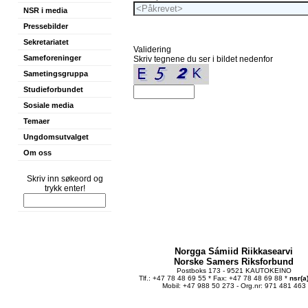
NSR i media
Pressebilder
Sekretariatet
Validering
Sameforeninger
Skriv tegnene du ser i bildet nedenfor
Sametingsgruppa
Studieforbundet
Sosiale media
Temaer
Ungdomsutvalget
Om oss
Skriv inn søkeord og
trykk enter!
Norgga Sámiid Riikkasearvi
Norske Samers Riksforbund
Postboks 173 - 9521 KAUTOKEINO
Tlf.: +47 78 48 69 55 * Fax: +47 78 48 69 88 *
nsr(a
Mobil: +47 988 50 273 - Org.nr: 971 481 463