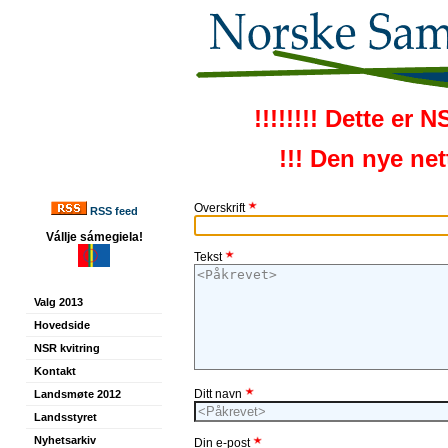
!!!!!!!! Dette er 
!!! Den nye ne
Overskrift
RSS feed
Vállje sámegiela!
Tekst
Valg 2013
Hovedside
NSR kvitring
Kontakt
Ditt navn
Landsmøte 2012
Landsstyret
Nyhetsarkiv
Din e-post