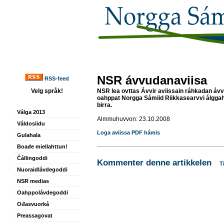
NSR ávvudanaviisa
RSS-feed
Velg språk!
NSR lea ovttas Ávvir aviissain ráhkadan áv
oahppat Norgga Sámiid Riikkasearvvi álggah
birra.
Válga 2013
Almmuhuvvon: 23.10.2008
Váldosiidu
Loga aviissa PDF hámis
Gulahala
Boađe miellahttun!
Čállingoddi
Kommenter denne artikkelen
T
Nuoraidlávdegoddi
NSR medias
Oahppolávdegoddi
Ođasvuorká
Preassagovat