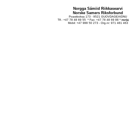
Norgga Sámiid Riikkasearvi
Norske Samers Riksforbund
Poastboksa 173 - 9521 GUOVDAGEAIDNU
Tlf.: +47 78 48 69 55 * Fax: +47 78 48 69 88 *
nsr(a
Mobil: +47 988 50 273 - Org.nr: 971 481 463