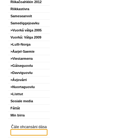
Riikačoahkkin 2012
Riikkastivra
Samesearvvit
Samediggejoavku
>Vuorká válga 2005
Vuorká: Válga 2009
>Lulli-Norga
>Åarjel-Saemie
>Viestarmerra
>Gáiseguovlu
>Davviguovlu
>Ávjovárri
>Nuortaguovlu
>Listtut
Sosiale media
Fáttát
Min birra
Čále ohcansáni dása