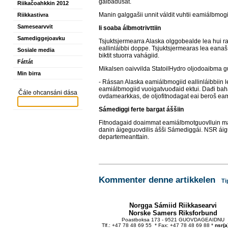
gáibádusat.
Riikačoahkkin 2012
Manin galggašii unnit váldit vuhtii eamiálbmo
Riikkastivra
Samesearvvit
Ii soaba álbmotrivttiin
Samediggejoavku
Tsjuktsjermearra Alaska olggobealde lea hui r
eallinláibbi doppe. Tsjuktsjermearas lea eanaš 
Sosiale media
biktit stuorra vahágiid.
Fáttát
Mikalsen oaivvilda StatoilHydro oljodoaibma guo
Min birra
- Rássan Alaska eamiálbmogiid eallinláibbiin 
eamiálbmogiid vuoigatvuođaid ektui. Dađi bah
Čále ohcansáni dása
ovdamearkkas, de oljofitnodagat eai beroš ea
Sámediggi ferte bargat áššiin
Fitnodagaid doaimmat eamiálbmotguovlluin mai
danin áigeguovdilis ášši Sámediggái. NSR áigu
departemeanttain.
Kommenter denne artikkelen
Ti
Norgga Sámiid Riikkasearvi
Norske Samers Riksforbund
Poastboksa 173 - 9521 GUOVDAGEAIDNU
Tlf.: +47 78 48 69 55 * Fax: +47 78 48 69 88 *
nsr(a