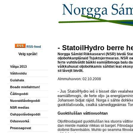
- StatoilHydro berre h
RSS-feed
Velg språk!
Norgga Sámiid Riikkasearvi (NSR) bivdá Stato
oljobohkanplánaid Tsjuktsjermearas. NSR oai
ferte vuhtiiváldit báikki eamiálbmoga balu 
váikkuhusat oljobohkamis sáhttet leat ekos
Válga 2013
sii lávejit bivdit.
Váldosiidu
Almmuhuvvon: 02.10.2008
Gulahala
Boađe miellahttun!
- Jus StatoilHydro ieš ii bisset dán vealah
Čállingoddi
eamiálbmogis, de ferte oljo- ja energiijaminis
Johansen bidjat rájiid. Norga ii sáhte dohkk
Nuoraidlávdegoddi
guoktilašvuođa, cealká sámediggeáirras To
NSR medias
Guoktiluššan váttisvuohtan
Oahppolávdegoddi
Oljofitnodagaid guoktiluššan lea stuorra vátti
Ođasvuorká
dan mielde makkár riikkas sii barget. Fitnodag
Preassagovat
doibmii Barentsábis. Muhto go seamma fitnodag