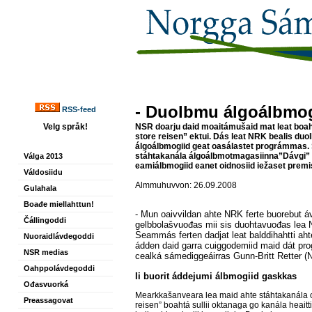
- Duolbmu álgoálbmog
RSS-feed
Velg språk!
NSR doarju daid moaitámušaid mat leat bo
store
reisen” ektui. Dás leat NRK bealis du
álgoálbmogiid geat oasálastet prográmmas.
stáhtakanála álgoálbmotmagasiinna”Dávgi” m
Válga 2013
eamiálbmogiid eanet oidnosiid iežaset premi
Váldosiidu
Almmuhuvvon: 26.09.2008
Gulahala
Boađe miellahttun!
- Mun oaivvildan ahte NRK ferte buorebut á
Čállingoddi
gelbbolašvuođas mii sis duohtavuođas lea
Seammás ferten dadjat leat balddihahtti aht
Nuoraidlávdegoddi
ádden daid garra cuiggodemiid maid dát pr
NSR medias
cealká sámediggeáirras Gunn-Britt Retter (
Oahppolávdegoddi
Ii buorit áddejumi álbmogiid gaskkas
Ođasvuorká
Mearkkašanveara lea maid ahte stáhtakanála
Preassagovat
reisen” boahtá sullii oktanaga go kanála heait