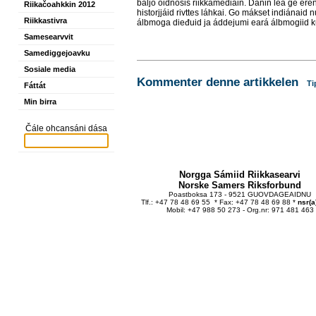
baljo oidnosis riikkamediain. Danin lea ge er
Riikačoahkkin 2012
historjjáid rivttes láhkai. Go mákset indiánai
Riikkastivra
álbmoga dieđuid ja áddejumi eará álbmogiid kult
Samesearvvit
Samediggejoavku
Sosiale media
Kommenter denne artikkelen
Ti
Fáttát
Min birra
Čále ohcansáni dása
Norgga Sámiid Riikkasearvi
Norske Samers Riksforbund
Poastboksa 173 - 9521 GUOVDAGEAIDNU
Tlf.: +47 78 48 69 55 * Fax: +47 78 48 69 88 *
nsr(a
Mobil: +47 988 50 273 - Org.nr: 971 481 463