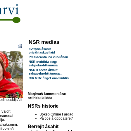
NSR medias
Evttoha ásahit
priváhtaskuvllaid
Presideanta lea vuollánan
NSR ovddida otne
eahpeluohttamuša
NSR ii arvan árvalit
eahppeluohttámuša...
Olli ferte čilget oaiviliiddis
Maŋimuš kommentárat
artihkkalaiidda
điheaddji Aili
NSRs historie
váldit
Bokep Online Fardad
esurssat,
På tide å oppdatere?
ija-
athuksemii.
Berrejit ásahit
tiivvalaš