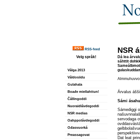
NSR á
RSS-feed
Velg språk!
Dá lea árval
sáhttit dohk
Sameálbmot B
gulaskuddam
Válga 2013
Váldosiidu
Almmuhuvvon
Gulahala
Árvalus ášš
Boađe miellahttun!
Čállingoddi
Sámi ásahu
Nuoraidlávdegoddi
Sámediggi oa
NSR medias
našuvnnalaš
servodaga o
Oahppolávdegoddi
ovddasvástád
Ođasvuorká
gelbbolašvuo
perspektiivv
Preassagovat
Dat leat pri