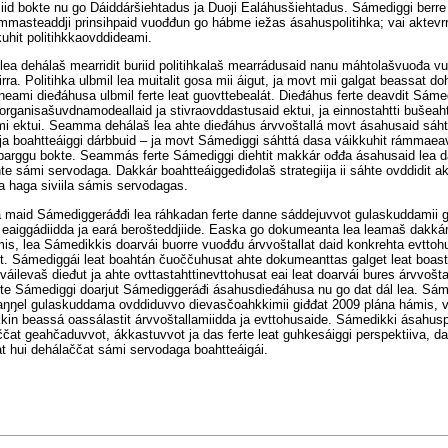
iid bokte nu go Dáiddáršiehtadus ja Duoji Ealáhusšiehtadus. Sámediggi berre 
masteaddji prinsihpaid vuođđun go hábme iežas ásahuspolitihka; vai aktevrr
uhit politihkkaovddideami.
ea dehálaš mearridit buriid politihkalaš mearrádusaid nanu máhtolašvuođa v
rra. Politihka ulbmil lea muitalit gosa mii áigut, ja movt mii galgat beassat d
eami dieđáhusa ulbmil ferte leat guovttebealát. Dieđáhus ferte deavdit Sáme
 organisašuvdnamodeallaid ja stivraovddastusaid ektui, ja einnostahtti bušeaht
 ektui. Seamma dehálaš lea ahte dieđáhus árvvoštallá movt ásahusaid sáht
ja boahtteáiggi dárbbuid – ja movt Sámediggi sáhttá dasa váikkuhit rámmaeav
š barggu bokte. Seammás ferte Sámediggi diehtit makkár ođđa ásahusaid lea d
te sámi servodaga. Dakkár boahtteáiggediđolaš strategiija ii sáhte ovddidit ak
a haga siviila sámis servodagas.
maid Sámediggeráđđi lea ráhkadan ferte danne sáddejuvvot gulaskuddamii 
 eaiggádiidda ja eará berošteddjiide. Easka go dokumeanta lea leamaš dakká
is, lea Sámedikkis doarvái buorre vuođđu árvvoštallat daid konkrehta evttoh
it. Sámediggái leat boahtán čuoččuhusat ahte dokumeanttas galget leat boast
 váilevaš dieđut ja ahte ovttastahttinevttohusat eai leat doarvái bures árvvošta
hte Sámediggi doarjut Sámediggeráđi ásahusdieđáhusa nu go dat dál lea. Sám
aŋŋel gulaskuddama ovddiduvvo dievasčoahkkimii giđđat 2009 plána hámis, v
in beassá oassálastit árvvoštallamiidda ja evttohusaide. Sámedikki ásahusp
ččat geahčaduvvot, ákkastuvvot ja das ferte leat guhkesáiggi perspektiiva, 
t hui dehálaččat sámi servodaga boahtteáigái.