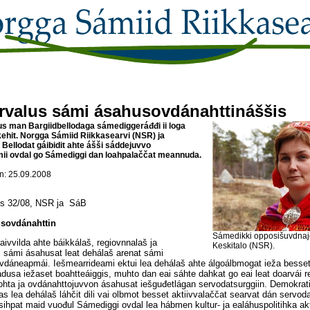
rvalus sámi ásahusovdánahttináššis
us man Bargiidbellodaga sámediggeráđđi ii loga
kehit. Norgga Sámiid Riikkasearvi (NSR) ja
ellodat gáibidit ahte ášši sáddejuvvo
ii ovdal go Sámediggi dan loahpalaččat meannuda.
: 25.09.2008
is 32/08, NSR ja SáB
sovdánahttin
Sámedikki opposišuvdnajo
ivvilda ahte báikkálaš, regiovnnalaš ja
Keskitalo (NSR).
 sámi ásahusat leat dehálaš arenat sámi
vdáneapmái. Iešmearrideami ektui lea dehálaš ahte álgoálbmogat ieža besset 
usa iežaset boahtteáiggis, muhto dan eai sáhte dahkat go eai leat doarvái r
hta ja ovdánahttojuvvon ásahusat iešguđetlágan servodatsurggiin. Demokrati
as lea dehálaš láhčit dili vai olbmot besset aktiivvalaččat searvat dán servod
nsihpat maid vuođul Sámediggi ovdal lea hábmen kultur- ja ealáhuspolitihka ak