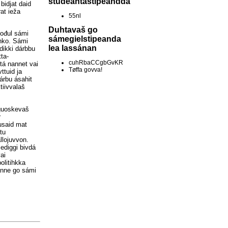
studeantastipeandda
bidjat daid
at ieža
55nl
Duhtavaš go
uođul sámi
sámegielstipeanda
ohko. Sámi
lea lassánan
dikki dárbbu
ta-
cuhRbaCCgbGvKR
tá nannet vai
Tøffa govva!
ttuid ja
árbu ásahit
tiivvalaš
guoskevaš
r
usaid mat
tu
llojuvvon.
ediggi bivdá
ai
olitihkka
danne go sámi