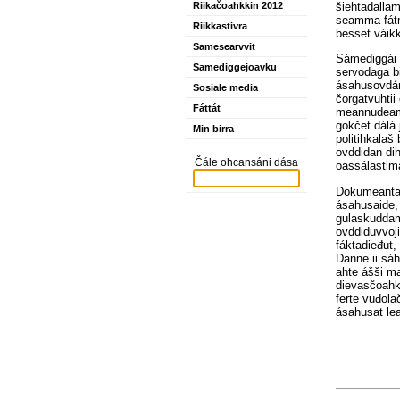
šiehtadallam
Riikačoahkkin 2012
seamma fátm
Riikkastivra
besset váikk
Samesearvvit
Sámediggái l
Samediggejoavku
servodaga bi
ásahusovdán
Sosiale media
čorgatvuhtii
Fáttát
meannudeami
gokčet dálá 
Min birra
politihkala
ovddidan dih
Čále ohcansáni dása
oassálastim
Dokumeanta 
ásahusaide,
gulaskuddam
ovddiduvvoj
fáktadieđut,
Danne ii sá
ahte ášši m
dievasčoahkk
ferte vuđola
ásahusat lea