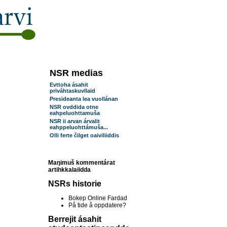
NSR medias
Evttoha ásahit
priváhtaskuvllaid
Presideanta lea vuollánan
NSR ovddida otne
eahpeluohttamuša
NSR ii arvan árvalit
eahppeluohttámuša...
Olli ferte čilget oaiviliiddis
Maŋimuš kommentárat
artihkkalaiidda
NSRs historie
Bokep Online Fardad
På tide å oppdatere?
Berrejit ásahit