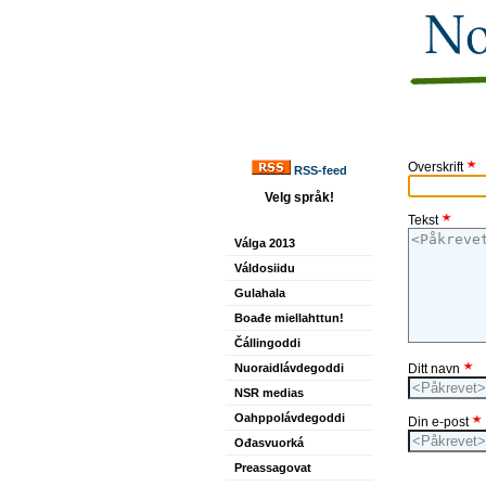
Overskrift
RSS-feed
Velg språk!
Tekst
Válga 2013
Váldosiidu
Gulahala
Boađe miellahttun!
Čállingoddi
Nuoraidlávdegoddi
Ditt navn
NSR medias
Oahppolávdegoddi
Din e-post
Ođasvuorká
Preassagovat