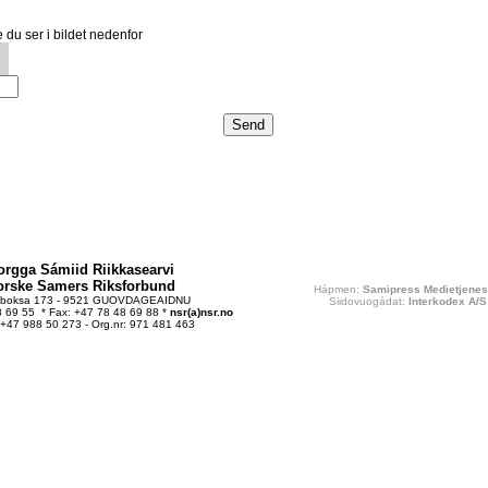
 du ser i bildet nedenfor
orgga Sámiid Riikkasearvi
orske Samers Riksforbund
Hápmen:
Samipress Medietjenes
tboksa 173 - 9521 GUOVDAGEAIDNU
Siidovuogádat:
Interkodex A/S
48 69 55 * Fax: +47 78 48 69 88 *
nsr(a)nsr.no
 +47 988 50 273 - Org.nr: 971 481 463