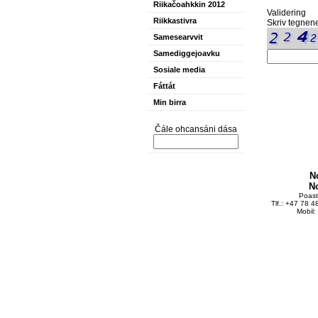
Riikačoahkkin 2012
Validering
Riikkastivra
Skriv tegnene
Samesearvvit
Samediggejoavku
Sosiale media
Fáttát
Min birra
Čále ohcansáni dása
N
N
Poas
Tlf.: +47 78 
Mobil: