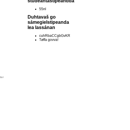
studeantastipeandda
55nl
Duhtavaš go
sámegielstipeanda
lea lassánan
cuhRbaCCgbGvKR
Tøffa govva!
ter