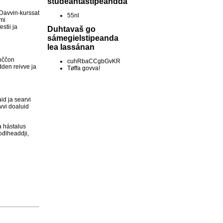
studeantastipeandda
 Davvin-kurssat
55nl
ámi
stii ja
Duhtavaš go
sámegielstipeanda
lea lassánan
ohččon
cuhRbaCCgbGvKR
dden reivve ja
Tøffa govva!
id ja searvi
vvi doaluid
a hástalus
jođiheaddji,