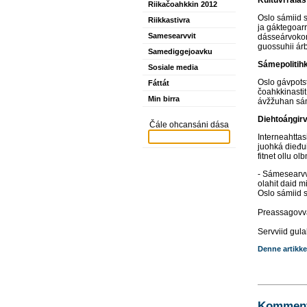
Riikačoahkkin 2012
Oslo sámiid s
Riikkastivra
ja gáktegoarr
Samesearvvit
dásseárvokonf
guossuhii ár
Samediggejoavku
Sámepolitihk
Sosiale media
Oslo gávpots
Fáttát
čoahkkinastit
Min birra
ávžžuhan sámi
Diehtoáŋgir
Čále ohcansáni dása
Interneahtta
juohká dieđu
fitnet ollu o
- Sámesearvvi
olahit daid mi
Oslo sámiid 
Preassagov
Servviid gul
Denne artikke
Kommente