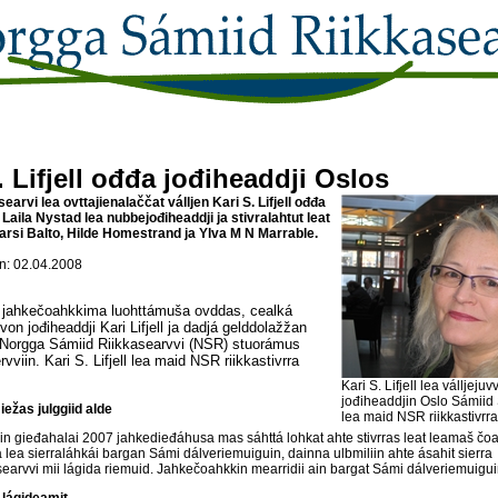
. Lifjell ođđa jođiheaddji Oslos
earvi lea ovttajienalaččat válljen Kari S. Lifjell ođđa
 Laila Nystad lea nubbejođiheaddji ja stivralahtut leat
arsi Balto, Hilde Homestrand ja Ylva M N Marrable.
: 02.04.2008
lu jahkečoahkkima luohttámuša ovddas, cealká
vvon jođiheaddji Kari Lifjell ja dadjá gelddolažžan
a Norgga Sámiid Riikkasearvvi (NSR) stuorámus
vviin. Kari S. Lifjell lea maid NSR riikkastivrra
Kari S. Lifjell lea válljej
jođiheaddjin Oslo Sámiid
iežas julggiid alde
lea maid NSR riikkastivrra
n gieđahalai 2007 jahkedieđáhusa mas sáhttá lohkat ahte stivrras leat leamaš čoa
 lea sierraláhkái bargan Sámi dálveriemuiguin, dainna ulbmiliin ahte ásahit sierra
earvvi mii lágida riemuid. Jahkečoahkkin mearridii ain bargat Sámi dálveriemuigui
 lágideamit