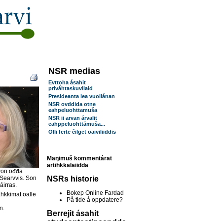
NSR medias
Evttoha ásahit
priváhtaskuvllaid
Presideanta lea vuollánan
NSR ovddida otne
eahpeluohttamuša
NSR ii arvan árvalit
eahppeluohttámuša...
Olli ferte čilget oaiviliiddis
Maŋimuš kommentárat
artihkkalaiidda
uvvon ođđa
 Searvvis. Son
NSRs historie
áirras.
Bokep Online Fardad
hkkimat oalle
På tide å oppdatere?
n.
Berrejit ásahit