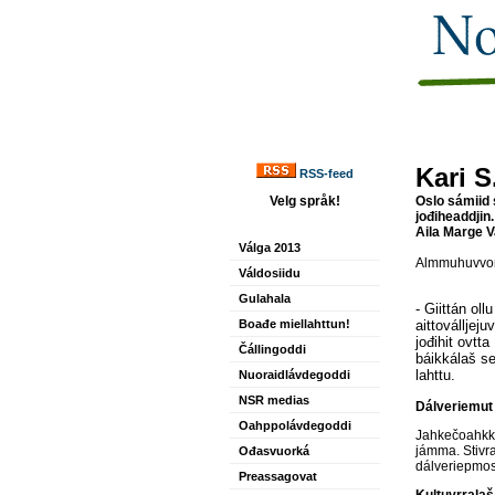
Kari S
RSS-feed
Velg språk!
Oslo sámiid s
jođiheaddjin.
Aila Marge V
Válga 2013
Almmuhuvvon
Váldosiidu
Gulahala
- Giittán ol
Boađe miellahttun!
aittoválljeju
jođihit ovtt
Čállingoddi
báikkálaš ser
lahttu.
Nuoraidlávdegoddi
NSR medias
Dálveriemut 
Oahppolávdegoddi
Jahkečoahkki
jámma. Stivra
Ođasvuorká
dálveriepmos
Preassagovat
Kultuvrralaš