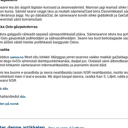
earvi lea álo áŋgirit lágidan kurssaid ja deaivvademiid. Mannan jagi leamaš sihke
un kursa. Sámiid searvi ceggii lávu ja muitalii sápmelaččaid birra Davviriikkalaš s
eránssa áiggi. Nu go dábálaččat, de sámesearvi bovdii sihke giđđafestii ja čakčafe
bevirolaš sámi borramušaid.
ka Oslo gávpotstivrras
tivra galggašii ráhkadit oppalaš sámepolitihkalaš plána. Sámesearvvi stivra lea g
 Oslo gávpotráđi jođiheddjiin ja sátnejođiheddjiin. Searvi lea buot bellodagaide sá
 áššiid váldit mielde politihkalaš bargguide Oslos.
vuohta
siiddus
fitnet ollu lohkkit. Máŋggas jerret searvvis vaikko makkár gažaldaga
samer.no
id dego livččii almmolaš diehtojuohkinkanála, dadjat juo. Ovdalaš sámi álbmotbeai
lbmot lohkamin sámesearvvi interneahttasiiddu ja jearramin duoid dáid.
s lea buorre e-poastlistu ja sierra neahttasiidu lassin NSR neahttasiidui, muhto le
ellahtuid main ii leat e-poasta. Mii áigut bargat dainna, cealká Kari S. Lifjell, ođđa 
searvi NSR.
va
.
dás
ahallandieđut
.
dás
len på norsk
r denne artikkelen
Tips en venn
Gå tilbake