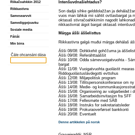
Intenšuvdnašiehtadus?
Riikačoahkkin 2012
Riikkastivra
Son dadjá sihke gelddolažžan ja dehálažžan
vuos man láhkái mii sáhtit ovttasbargat ja
Samesearvvit
oktasaš stivračoahkkimiin nagodit lahkonad
Samediggejoavku
riikkastivrrat áigot bargat oktasaš intenšuv
Sosiale media
Máŋga ášši áššelisttus
Fáttát
Riikkastivra galgá muđui máŋga dehálaš ášš
Min birra
Ášši 08/08: Dohkkehit gohččuma ja áššelis
Čále ohcansáni dása
Ášši 09/08: Referáhttaáššit
Ášši 10/08: Ođđa sámevuoigatvuohta - Sámi
bargat
Ášši 11/08: Vuoigatvuohta guolástit mearas
Riddoguolástuslávdegotti evttohus
Ášši 12/08: Miljøpolitisk program
Ášši 13/08: Tillitspersonskonferanse om ny
Ášši 14/08: Medie- og kommunikasjonsstra
Ášši 15/08: Organisering av valgarbeidet i d
Ášši 16/08: Samarbeidsinvitasjon fra SFF
Ášši 17/08: Fellesmøte med SÁB
Ášši 18/08: Instruks for sekretariatsleder
Ášši 19/08: Prokuraoverførsel bankkonti
Ášši 20/08: Eventuelt
Denne artikkelen på norsk
Govvejeaddji: NSR