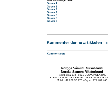
Govva 1
Govva 2
Govva 3
Govva 4
Govva 5
Govva 6
Govva 7
Kommenter denne artikkelen
T
Kommentarer:
Norgga Sámiid Riikkasearvi
Norske Samers Riksforbund
Poastboksa 173 - 9521 GUOVDAGEAIDNU
Tlf.: +47 78 48 69 55 * Fax: +47 78 48 69 88 *
nsr(a
Mobil: +47 988 50 273 - Org.nr: 971 481 463