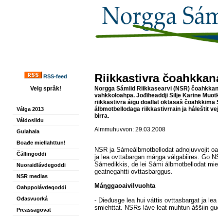
Riikkastivra čoahkkana
RSS-feed
Velg språk!
Norgga Sámiid Riikkasearvi (NSR) čoahkkan
vahkkoloahpa. Jođiheaddji Silje Karine Muot
riikkastivra áigu doallat oktasaš čoahkkima
álbmotbellodaga riikkastivrrain ja háleštit v
Válga 2013
birra.
Váldosiidu
Almmuhuvvon: 29.03.2008
Gulahala
Boađe miellahttun!
NSR ja Sámeálbmotbellodat adnojuvvojit oa
Čállingoddi
ja lea ovttabargan máŋga válgabiires. Go N
Sámedikkis, de lei Sámi álbmotbellodat mie
Nuoraidlávdegoddi
geatnegahtti ovttasbarggus.
NSR medias
Máŋggaoaivilvuohta
Oahppolávdegoddi
Ođasvuorká
- Dieđusge lea hui váttis ovttasbargat ja lea 
smiehttat. NSRs láve leat muhtun áššiin guo
Preassagovat