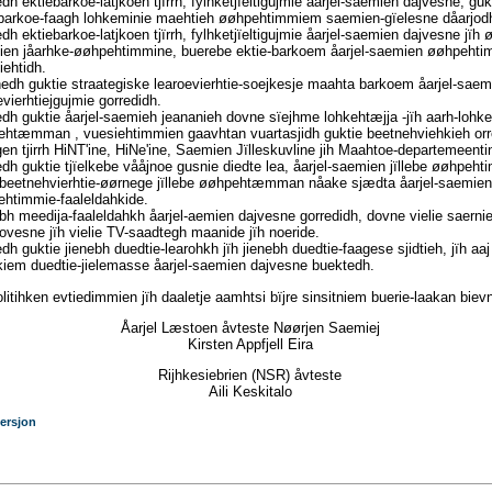
dh ektiebarkoe-latjkoen tjïrrh, fylhketjïeltigujmie åarjel-saemien dajvesne, guk
arkoe-faagh lohkeminie maehtieh øøhpehtimmiem saemien-gïelesne dåarjod
dh ektiebarkoe-latjkoen tjïrrh, fylhketjïeltigujmie åarjel-saemien dajvesne jïh 
en jåarhke-øøhpehtimmine, buerebe ektie-barkoem åarjel-saemien øøhpehti
iehtidh.
edh guktie straategiske learoevierhtie-soejkesje maahta barkoem åarjel-saem
evierhtiejgujmie gorredidh.
dh guktie åarjel-saemieh jeananieh dovne sïejhme lohkehtæjja -jïh aarh-lohke
htæmman , vuesiehtimmien gaavhtan vuartasjidh guktie beetnehviehkieh orre
gen tjirrh HiNT'ine, HiNe'ine, Saemien Jïlleskuvline jih Maahtoe-departemeenti
dh guktie tjïelkebe vååjnoe gusnie diedte lea, åarjel-saemien jïllebe øøhpeht
 beetnehvierhtie-øørnege jïllebe øøhpehtæmman nåake sjædta åarjel-saemien
htimmie-faaleldahkide.
bh meedija-faaleldahkh åarjel-aemien dajvesne gorredidh, dovne vielie saerni
jovesne jïh vielie TV-saadtegh maanide jïh noeride.
dh guktie jienebh duedtie-learohkh jïh jienebh duedtie-faagese sjidtieh, jïh aa
kiem duedtie-jielemasse åarjel-saemien dajvesne buektedh.
itihken evtiedimmien jïh daaletje aamhtsi bïjre sinsitniem buerie-laakan biev
Åarjel Læstoen åvteste Nøørjen Saemiej
Kirsten Appfjell Eira
Rijhkesiebrien (NSR) åvteste
Aili Keskitalo
ersjon