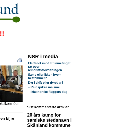
!!
NSR i media
Flertallet imot at Sametinget
tar over
reindriftsforvaltningen
Same eller ikke - hvem
bestemmer?
Dyr i drift eller dyrebar?
– Reinspikka rasisme
– Ikke norske flaggets dag
vekstkomitéen.
Sist kommenterte artikler
20 års kamp for
en bïjre
samiske stedsnavn i
Skånland kommune