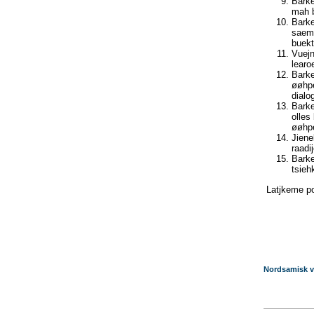
Barke
mah b
Barke
saemi
buekt
Vuejn
learo
Barke
øøhpe
dialo
Barke
olles
øøhpe
Jiene
raadi
Barke
tsieh
Latjkeme pol
Nordsamisk v