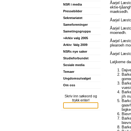
Åarjel Læsto
NSR i media
ektie-tjåang
Pressebilder
maeksedh.
Sekretariatet
Åarjel Læsto
Sameforeninger
Åarjel Læsto
Sametingsgruppa
moenedh.
>Arkiv valg 2005
Åarjel Læsto
Arkiv: Valg 2009
plearoeh mo
NSRs nye saker
Åarjel Læsto
Studieforbundet
Latjkeme da
Sosiale media
Dajve
Temaer
Barke
Ungdomsutvalget
gorre
Barke
Om oss
vuesi
Barke
Skriv inn søkeord og
jïh 
trykk enter!
Barko
gaavh
bigke
Bievn
Barke
bievn
Barke