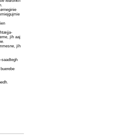
tie learohkh
h.
øørneginie
mmiejgujmie
ien
htæjja-
me, jïh aaj
ne.
immesne, jïh
e-saadtegh
j buerebe
nedh.