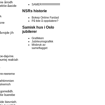
mie årrodh
SAMER!!!!!!!!!!!!!!!!!!!!!!!!!!
ektie-åaside
NSRs historie
a.
Bokep Online Fardad
På tide å oppdatere?
esne
Samisk hus i Oslo
jubilerer
åvrojde jïh
Grafikken
Jubileumsgrafikk
Misbruk av
sameflagget
oe-dajvine.
urriej reaktah
,
vre-reereme
iehtimmien
gaskemsh
 gorredidh.
ktie buerebe
ide bievnieh.