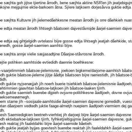
e sæjhta goh jijtse tjiertine årrodh, bene sæjhta aktine NSR'en jïh jeatjebiguj
hkojne mejgujmie ektie-barkoem åtna. Sjïere latjkoem dorjesåvva guktie edtja 
e sæjhta Kultuvre jïh jielemedåehkesne meatan årrodh jis orre dåehkieh nuar
e edtja meatan årrodh lïhtsegh båatsoen dajveståvrojde åarjel-saemien dajv
e edtja aaj gihtjelgidh uvtelassi bïjre gosse edtja lihtsegh jeatjah dåehkide, st
enedh, gosse åarjel-saemien aamhtsi bïjre.
e sæjhta annje vielie sæjjasadtjine Dåarjoe-ståvrosne årrodh.
ejtie potihken aamhtside evtiedidh daennie boelhkesne:
-vaarjelimmieh båatsoe-jielemisnie, joekoen bigkeme/darjome-aamhtsh båats
dh guktie båatsoe-jieleme jïjtje åådtje båatsoen bïjre raeriestidh, jïh båatsoe-b
didh.
dh guktie nyjsenæjjah jïh noerh buerie tsiehkieh båatsoe-jielemisnie åadtjoeh
ehtimmien gaavhtan båatsoe-latjkoen jïh båatsoe-laaken tjïrrh.
dh guktie saemieh buerebe dijpieh ovjuvre-politihkesne åadtjoeh, dovne ovju
maeksemeøørnegh.
em starne jïh –sosijaale-aamhtsidie åarjel-saemien dajvesne gorredidh, vues
tan dåarjoem vedtedh juktie faage-almetjh nuepiem åadtjoeh viermiem dej 
dh.
esh Saemiedigkien beetneh-vierhtiej jih darjoeji bïjre åarjel-saemien dajvesne
dh ektiebarkoe-latjkoen tjïrrh, fylhketjïeltigujmie åarjel-saemien dajvesne, gu
esh reaktaj jïh faaleldahki bïjre åarjel-saemide båetieh.
dh guktie jeatjah byjjes goevtesh buerebe reaktah jïh faaleldahkh åarjel-saem