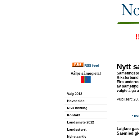
!
Nytt 
RSS feed
Sametingspre
Vállje sámegiela!
Riksforbund 
Eira undert
av sametings
valgte å gå 
Valg 2013
Publisert: 20
Hovedside
NSR kvitring
Kontakt
- no
Landsmøte 2012
Latjkoe gas
Landsstyret
Saemiedigk
Nyhetsarkiv