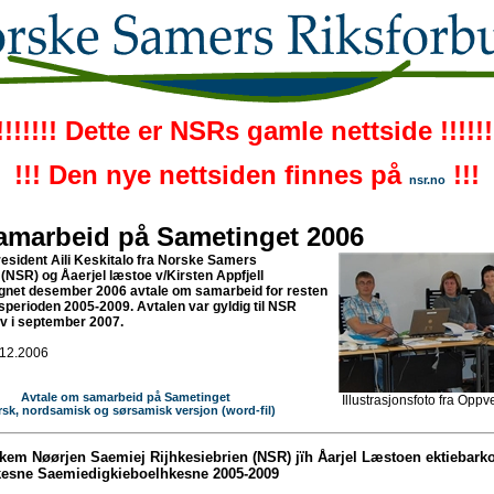
!!!!!!! Dette er NSRs gamle nettside !!!!!!
!!! Den nye nettsiden finnes på
!!!
nsr.no
samarbeid på Sametinget 2006
sident Aili Keskitalo fra Norske Samers
(NSR) og Åaerjel læstoe v/Kirsten Appfjell
egnet desember 2006 avtale om samarbeid for resten
perioden 2005-2009. Avtalen var gyldig til NSR
av i september 2007.
.12.2006
Avtale om samarbeid på Sametinget
Illustrasjonsfoto fra Opp
rsk, nordsamisk og sørsamisk versjon (word-fil)
kem Nøørjen Saemiej Rijhkesiebrien (NSR) jïh Åarjel Læstoen ektiebarko
esne Saemiedigkieboelhkesne 2005-2009