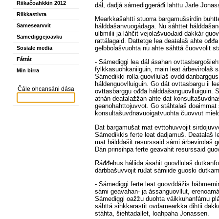
Riikačoahkkin 2012
dál, dadjá sámediggeráđi lahttu Jarle Jonas
Riikkastivra
Mearkkašahtti stuorra bargamušsirdin buhtt
hálddašanvuogádaga. Nu sáhttet hálddašan
Samesearvvit
ulbmilii ja láhčit vejolašvuođaid dakkár gu
Samediggejoavku
rattálagaid. Dattetge lea deaŧalaš ahte ođđa
gelbbolašvuohta nu ahte sáhttá čuovvolit st
Sosiale media
Fáttát
- Sámediggi lea dál ásahan ovttasbargošieh
fylkkasuohkaniiguin, main leat árbevirolaš
Min birra
Sámedikki rolla guovllulaš ovddidanbarggus
háldenguovlluiguin. Go dát ovttasbargu ii le
Čále ohcansáni dása
ovttasbarggu ođđa hálddašanguovlluiguin. S
atnán deaŧalažžan ahte dat konsultašuvdnaš
geanohahttojuvvot. Go stáhtalaš doaimmat si
konsultašuvdnavuoigatvuohta čuovvut miel
Dat bargamušat mat evttohuvvojit sirdojuvv
Sámedikkis ferte leat dadjamuš. Deaŧalaš l
mat hálddašit resurssaid sámi árbevirolaš
Dán prinsihpa ferte geavahit resurssaid gu
Ráđđehus háliida ásahit guovllulaš dutkanf
dárbbašuvvojit ruđat sámiide guoski dutkami
- Sámediggi ferte leat guovddážis hábmemin 
sámi geavahan- ja ássanguovllut, erenoamá
Sámediggi oažžu duohta váikkuhanfámu plán
sáhttá sihkkarastit ovdamearkka dihtii dakk
stáhta, šiehtadallet, loahpaha Jonassen.