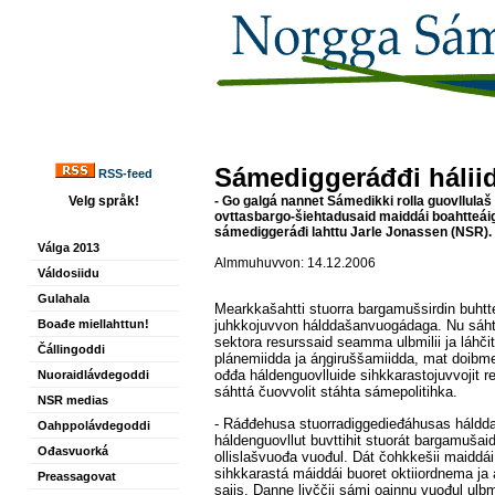
Sámediggeráđđi hálii
RSS-feed
Velg språk!
- Go galgá nannet Sámedikki rolla guovllula
ovttasbargo-šiehtadusaid maiddái boahtteáig
sámediggeráđi lahttu Jarle Jonassen (NSR).
Válga 2013
Almmuhuvvon: 14.12.2006
Váldosiidu
Gulahala
Mearkkašahtti stuorra bargamušsirdin buhtt
Boađe miellahttun!
juhkkojuvvon hálddašanvuogádaga. Nu sáht
sektora resurssaid seamma ulbmilii ja láhči
Čállingoddi
plánemiidda ja áŋgiruššamiidda, mat doibmet
ođđa háldenguovlluide sihkkarastojuvvojit r
Nuoraidlávdegoddi
sáhttá čuovvolit stáhta sámepolitihka.
NSR medias
- Ráđđehusa stuorradiggedieđáhusas háldda
Oahppolávdegoddi
háldenguovllut buvttihit stuorát bargamušaid
Ođasvuorká
ollislašvuođa vuođul. Dát čohkkešii maiddá
sihkkarastá máiddái buoret oktiiordnema j
Preassagovat
sajis. Danne livččii sámi oainnu vuođul ul