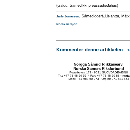
(Gáldu: Sámedikki preassadieđáhus)
, Sámediggeráđđelahttu, Mátk
Jarle Jonassen
Norsk versjon
Kommenter denne artikkelen
T
Norgga Sámiid Riikkasearvi
Norske Samers Riksforbund
Poastboksa 173 - 9521 GUOVDAGEAIDNU
Tlf.: +47 78 48 69 55 * Fax: +47 78 48 69 88 *
nsr(a
Mobil: +47 988 50 273 - Org.nr: 971 481 463