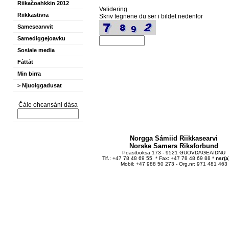
Riikačoahkkin 2012
Validering
Riikkastivra
Skriv tegnene du ser i bildet nedenfor
Samesearvvit
Samediggejoavku
Sosiale media
Fáttát
Min birra
> Njuolggadusat
Čále ohcansáni dása
Norgga Sámiid Riikkasearvi
Norske Samers Riksforbund
Poastboksa 173 - 9521 GUOVDAGEAIDNU
Tlf.: +47 78 48 69 55 * Fax: +47 78 48 69 88 *
nsr(a
Mobil: +47 988 50 273 - Org.nr: 971 481 463