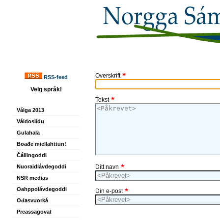
Overskrift
RSS-feed
Velg språk!
Tekst
Válga 2013
Váldosiidu
Gulahala
Boađe miellahttun!
Čállingoddi
Nuoraidlávdegoddi
Ditt navn
NSR medias
Oahppolávdegoddi
Din e-post
Ođasvuorká
Preassagovat