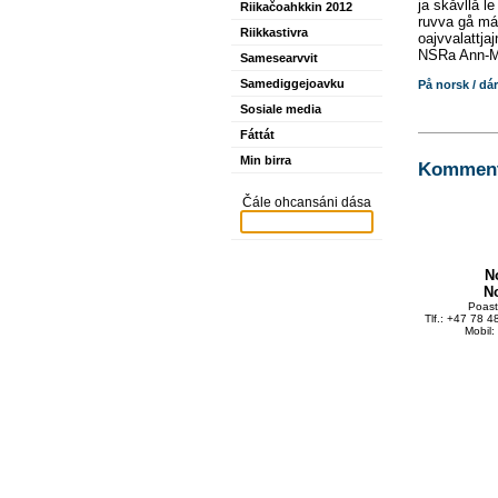
ja skåvllå le
Riikačoahkkin 2012
ruvva gå máh
Riikkastivra
oajvvalattja
NSRa Ann-M
Samesearvvit
Samediggejoavku
På norsk / dár
Sosiale media
Fáttát
Min birra
Kommente
Čále ohcansáni dása
N
N
Poas
Tlf.: +47 78 
Mobil: