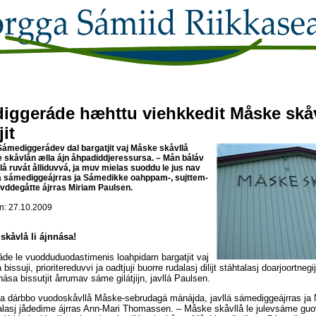
iggeráde hæhttu viehkkedit Måske skå
jit
ámediggerádev dal bargatjit vaj Måske skåvllå
 skåvlån ælla ájn åhpadiddjeressursa. – Mån báláv
å ruvát ålliduvvá, ja muv mielas suoddu le jus nav
lá sámediggeájrras ja Sámedikke oahppam-, sujttem-
vddegåtte ájrras Miriam Paulsen.
: 27.10.2009
skåvlå li ájnnása!
de le vuodduduodastimenis loahpidam bargatjit vaj
issuji, prioritereduvvi ja oadtjuji buorre rudalasj dilijt stáhtalasj doarjoortneg
nása bissutjit årrumav sáme gilátjijn, javllá Paulsen.
s la dárbbo vuodoskåvllå Måske-sebrudagá mánájda, javllá sámediggeájrras j
alasj jådedime ájrras Ann-Mari Thomassen. – Måske skåvllå le julevsáme guo