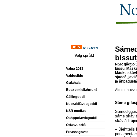
Sámed
RSS-feed
Velg språk!
bissut
NSR gådtjo S
bissu. Måske
Válga 2013
Måske skåvll
Váldosiidu
sjaddá, javl
ja åhpaduslá
Gulahala
Boađe miellahttun!
Almmuhuvvon
Čállingoddi
Sáme gilasj
Nuoraidlávdegoddi
NSR medias
Sámediggerá
sáme skåvlå b
Oahppolávdegoddi
skåvlå li ájn
Ođasvuorká
– Diehtteli
Preassagovat
parlamentar