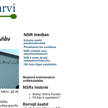
NSR medias
vlåv
Evttoha ásahit
priváhtaskuvllaid
Presideanta lea vuollánan
NSR ovddida otne
eahpeluohttamuša
NSR ii arvan árvalit
eahppeluohttámuša...
Olli ferte čilget oaiviliiddis
Maŋimuš kommentárat
artihkkalaiidda
NSRs historie
ij baktu, gå dá
Bokep Online Fardad
På tide å oppdatere?
a NSRa
Berrejit ásahit
vdasj-guovllu