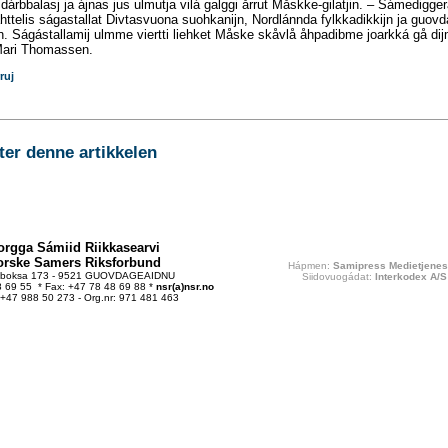
 dárbbalasj ja ájnas jus ulmutja vilá galggi årrut Måskke-gilatjin. – Sámedigger
ttelis ságastallat Divtasvuona suohkanijn, Nordlánnda fylkkadikkijn ja guovd
jn. Ságástallamij ulmme viertti liehket Måske skåvlå åhpadibme joarkká gå dij
ari Thomassen.
ruj
r denne artikkelen
orgga Sámiid Riikkasearvi
orske Samers Riksforbund
Hápmen:
Samipress Medietjenes
tboksa 173 - 9521 GUOVDAGEAIDNU
Siidovuogádat:
Interkodex A/S
48 69 55 * Fax: +47 78 48 69 88 *
nsr(a)nsr.no
 +47 988 50 273 - Org.nr: 971 481 463