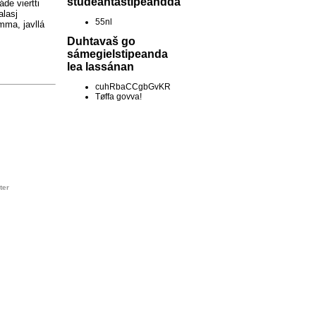
studeantastipeandda
áde viertti
alasj
55nl
mma, javllá
Duhtavaš go
sámegielstipeanda
lea lassánan
cuhRbaCCgbGvKR
Tøffa govva!
ter